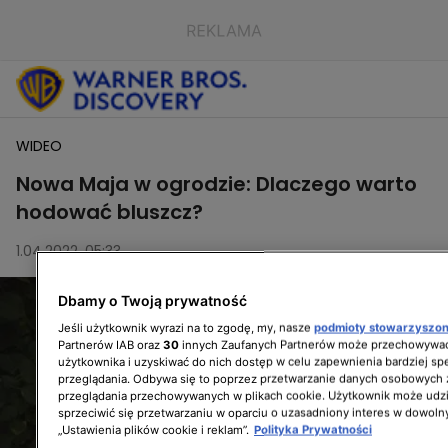
WIDEO
Nowa Maja w ogrodzie: Dlaczego warto
hodować bluszcz?
1.04.2022, 05:33
Dbamy o Twoją prywatność
Jeśli użytkownik wyrazi na to zgodę, my, nasze
podmioty stowarzyszo
Partnerów IAB oraz
30
innych Zaufanych Partnerów może przechowywać
użytkownika i uzyskiwać do nich dostęp w celu zapewnienia bardziej 
przeglądania. Odbywa się to poprzez przetwarzanie danych osobowych
przeglądania przechowywanych w plikach cookie. Użytkownik może udzi
sprzeciwić się przetwarzaniu w oparciu o uzasadniony interes w dowoln
„Ustawienia plików cookie i reklam”.
Polityka Prywatności