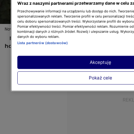
Wraz z naszymi partnerami przetwarzamy dane w celu z
Przechowywanie informacji na urządzeniu lub dostęp do nich. Tworzenie 
spersonalizowanych reklam. Tworzenie profili w celu personalizacji treśc
celu doboru spersonalizowanych treści. Wykorzystanie profili do wybor
Pomiar efektywności treści. Pomiar efektywności reklam. Rozumienie odb
Nowa Maja w ogrodzie: Dlaczego warto hodować bluszcz?
kombinacji danych z różnych źródeł. Rozwój i ulepszanie usług. Wykorz
Nowa Maja w ogrodzie: Dlaczego warto
danych do wyboru reklam.
Lista partnerów (dostawców)
hodować bluszcz?
Akceptuję
Pokaż cele