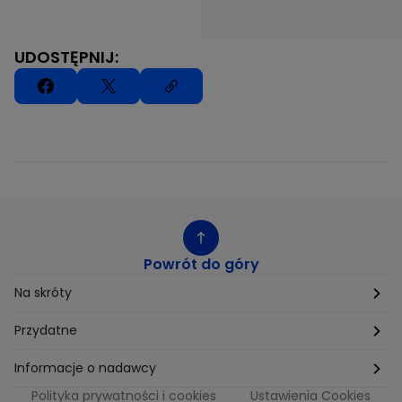
UDOSTĘPNIJ:
Powrót do góry
Na skróty
Etyka
Przydatne
Supplier Diversity
Biuro Prasowe
Informacje o nadawcy
Polityka prywatności i cookies
Ustawienia Cookies