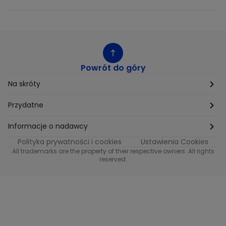
Powrót do góry
Na skróty
Etyka
Przydatne
Supplier Diversity
Biuro Prasowe
Informacje o nadawcy
Polityka prywatności i cookies
Ustawienia Cookies
Polityka podatkowa
Biuro Reklamy
Informacje o nadawcy programu METRO
All trademarks are the property of their respective owners. All rights
reserved.
Procurement
Fundacja TVN
Informacje o nadawcy programu iTvn
Równość szans w zatrudnieniu
Kariera
Informacje o nadawcy programu iTvn Extra
Modern Slavery Statement
Distribution
Informacje o nadawcy programu iTvn West