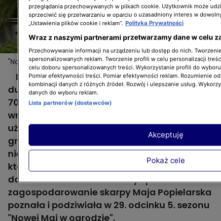
przeglądania przechowywanych w plikach cookie. Użytkownik może udzi
sprzeciwić się przetwarzaniu w oparciu o uzasadniony interes w dowoln
„Ustawienia plików cookie i reklam”.
Polityka Prywatności
Wraz z naszymi partnerami przetwarzamy dane w celu z
Przechowywanie informacji na urządzeniu lub dostęp do nich. Tworzenie 
spersonalizowanych reklam. Tworzenie profili w celu personalizacji treśc
"Nowa Maja w ogrodzie": gigantyczne donice czyli
Więcej
celu doboru spersonalizowanych treści. Wykorzystanie profili do wybor
niestandardowy sposób na zagospodarowanie
Dobrze zaplanowany ogród nie musi być
Pomiar efektywności treści. Pomiar efektywności reklam. Rozumienie odb
skarpy
kombinacji danych z różnych źródeł. Rozwój i ulepszanie usług. Wykorz
duży, można wyczarować go na zaledwie
danych do wyboru reklam.
700 metrach kwadratowych. Główne
Lista partnerów (dostawców)
wnętrze założenia to ogród typowo
użytkowy, warzywny, z wyniesionymi
Akceptuję
grządkami i szklarnią… miło patrzy się na
niego z wyniesionego tarasu. Tarasu,
Pokaż cele
którego przedłużeniem są gigantyczne
donice. Ten niestandardowy sposób na
zagospodarowanie skarpy Maja Popielarska
poznała i podziwiała w 29. odcinku 5. sezonu
"Nowej Mai w ogrodzie".