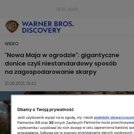
WIDEO
"Nowa Maja w ogrodzie": gigantyczne
donice czyli niestandardowy sposób
na zagospodarowanie skarpy
21.09.2021, 13:42
Dbamy o Twoją prywatność
Jeśli użytkownik wyrazi na to zgodę, my, nasze
podmioty stowarzyszo
Partnerów IAB oraz
30
innych Zaufanych Partnerów może przechowywać
użytkownika i uzyskiwać do nich dostęp w celu zapewnienia bardziej 
przeglądania. Odbywa się to poprzez przetwarzanie danych osobowych