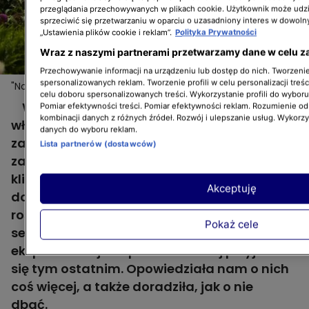
przeglądania przechowywanych w plikach cookie. Użytkownik może udzi
sprzeciwić się przetwarzaniu w oparciu o uzasadniony interes w dowoln
„Ustawienia plików cookie i reklam”.
Polityka Prywatności
Wraz z naszymi partnerami przetwarzamy dane w celu z
Przechowywanie informacji na urządzeniu lub dostęp do nich. Tworzenie 
spersonalizowanych reklam. Tworzenie profili w celu personalizacji treśc
"Nowa Maja w ogrodzie": jak pielęgnować budleje i
Więcej
celu doboru spersonalizowanych treści. Wykorzystanie profili do wybor
jak wybrać idealną dla siebie odmianę?
W Gliwicach odkrywamy ogród polsko-
Pomiar efektywności treści. Pomiar efektywności reklam. Rozumienie odb
kombinacji danych z różnych źródeł. Rozwój i ulepszanie usług. Wykorz
włoskiej rodziny. Pełno w nim uroczych
danych do wyboru reklam.
zakątków i ciekawych pomysłów, a całość
Lista partnerów (dostawców)
zainspirowana jest śródziemnomorskim
klimatem i ogrodami Włoch. Są ceramiczne
Akceptuję
donice, murki i pergole, do tego pachnące
rośliny – lawenda i budleja. W 17. odcinku 5.
Pokaż cele
sezonu "Nowej Mai w ogrodzie" nasza
ekspertka Maja Popielarska bliżej przyjrzała
się tym ostatnim. Opowiedziała nam o nich
coś więcej, a także doradziła, jak o nie
dbać.