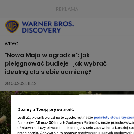
WIDEO
"Nowa Maja w ogrodzie": jak
pielęgnować budleje i jak wybrać
idealną dla siebie odmianę?
28.06.2021, 11:42
Dbamy o Twoją prywatność
Jeśli użytkownik wyrazi na to zgodę, my, nasze
podmioty stowarzyszo
Partnerów IAB oraz
30
innych Zaufanych Partnerów może przechowywać
użytkownika i uzyskiwać do nich dostęp w celu zapewnienia bardziej 
przeglądania. Odbywa się to poprzez przetwarzanie danych osobowych