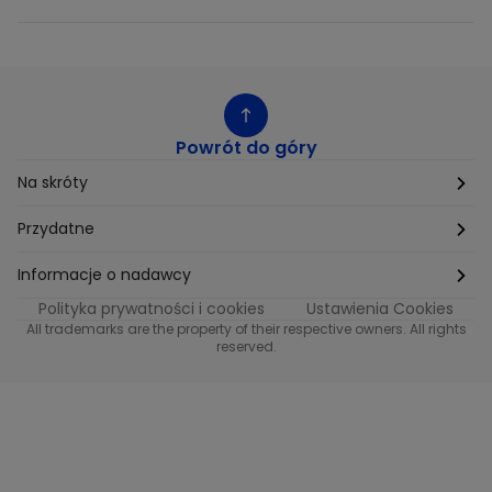
Powrót do góry
Na skróty
Etyka
Przydatne
Supplier Diversity
Biuro Prasowe
Informacje o nadawcy
Polityka prywatności i cookies
Ustawienia Cookies
Polityka podatkowa
Biuro Reklamy
Informacje o nadawcy programu METRO
All trademarks are the property of their respective owners. All rights
reserved.
Procurement
Fundacja TVN
Informacje o nadawcy programu iTvn
Równość szans w zatrudnieniu
Kariera
Informacje o nadawcy programu iTvn Extra
Modern Slavery Statement
Distribution
Informacje o nadawcy programu iTvn West