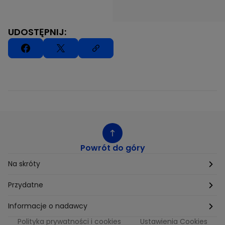
UDOSTĘPNIJ:
Powrót do góry
Na skróty
Etyka
Przydatne
Supplier Diversity
Biuro Prasowe
Informacje o nadawcy
Polityka prywatności i cookies
Ustawienia Cookies