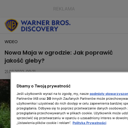
WIDEO
Nowa Maja w ogrodzie: Jak poprawić
jakość gleby?
21.03.2022, 09:31
Dbamy o Twoją prywatność
Jeśli użytkownik wyrazi na to zgodę, my, nasze
podmioty stowarzyszo
Partnerów IAB oraz
30
innych Zaufanych Partnerów może przechowywać
użytkownika i uzyskiwać do nich dostęp w celu zapewnienia bardziej 
przeglądania. Odbywa się to poprzez przetwarzanie danych osobowych
przeglądania przechowywanych w plikach cookie. Użytkownik może udzi
sprzeciwić się przetwarzaniu w oparciu o uzasadniony interes w dowoln
„Ustawienia plików cookie i reklam”.
Polityka Prywatności