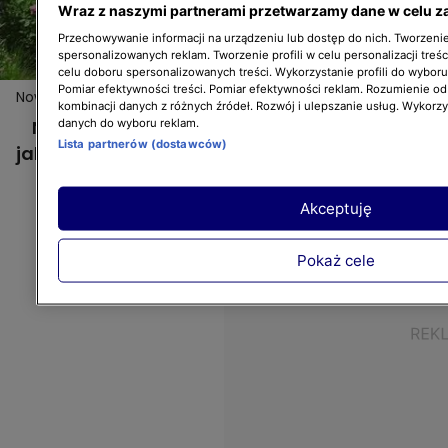
Wraz z naszymi partnerami przetwarzamy dane w celu z
Przechowywanie informacji na urządzeniu lub dostęp do nich. Tworzenie 
spersonalizowanych reklam. Tworzenie profili w celu personalizacji treśc
celu doboru spersonalizowanych treści. Wykorzystanie profili do wybor
Pomiar efektywności treści. Pomiar efektywności reklam. Rozumienie odb
Nowa Maja w ogrodzie: Jak poprawić jakość gleby?
kombinacji danych z różnych źródeł. Rozwój i ulepszanie usług. Wykorz
Nowa Maja w ogrodzie: Jak poprawić
danych do wyboru reklam.
Lista partnerów (dostawców)
jakość gleby?
Akceptuję
Pokaż cele