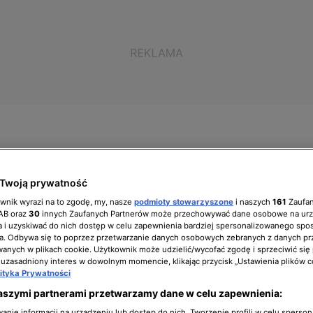
ół zarządzający
Biuro prasowe
Kariera
Twoją prywatność
ownik wyrazi na to zgodę, my, nasze
podmioty stowarzyszone
i naszych
161
Zaufa
IAB oraz
30
innych Zaufanych Partnerów może przechowywać dane osobowe na ur
 i uzyskiwać do nich dostęp w celu zapewnienia bardziej spersonalizowanego spo
a. Odbywa się to poprzez przetwarzanie danych osobowych zebranych z danych pr
nych w plikach cookie. Użytkownik może udzielić/wycofać zgodę i sprzeciwić się
ak poradzić sobie
 uzasadniony interes w dowolnym momencie, klikając przycisk „Ustawienia plików c
lityka Prywatności
e wodą?
aszymi partnerami przetwarzamy dane w celu zapewnienia:
nie informacji na urządzeniu lub dostęp do nich. Tworzenie profili w celu sperso