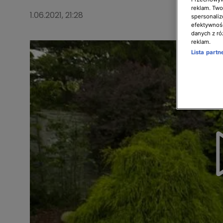
reklam. Twor
1.06.2021, 21:28
spersonaliz
efektywnośc
danych z ró
reklam.
Lista part