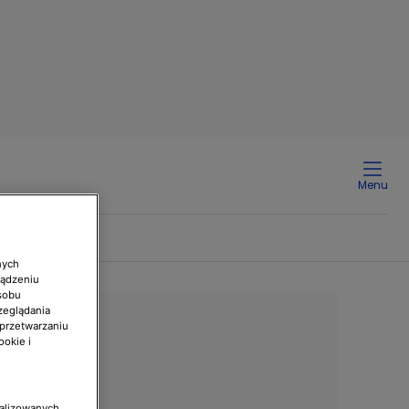
Menu
nych
ządzeniu
sobu
zeglądania
 przetwarzaniu
ookie i
nalizowanych