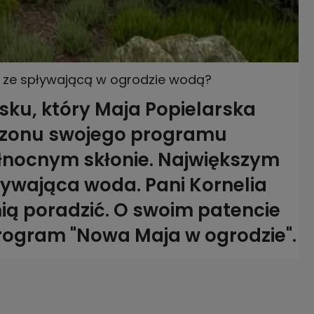
e ze spływającą w ogrodzie wodą?
ku, który Maja Popielarska
 sezonu swojego programu
ółnocnym skłonie. Największym
ływająca woda. Pani Kornelia
nią poradzić. O swoim patencie
rogram "Nowa Maja w ogrodzie".