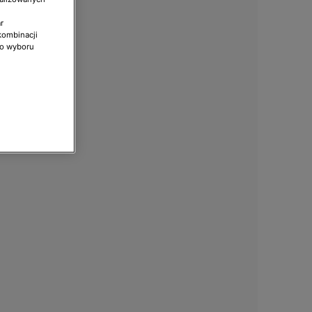
r
kombinacji
do wyboru