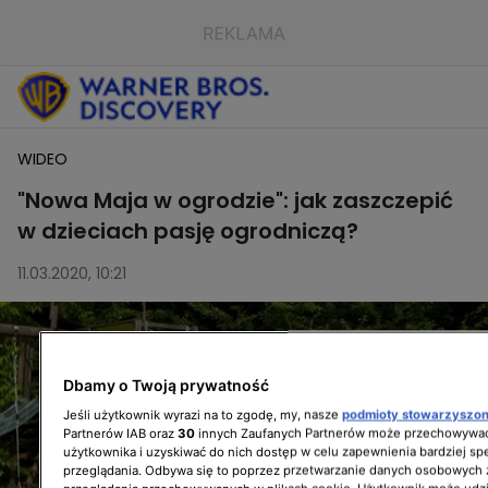
WIDEO
"Nowa Maja w ogrodzie": jak zaszczepić
w dzieciach pasję ogrodniczą?
11.03.2020, 10:21
Dbamy o Twoją prywatność
Jeśli użytkownik wyrazi na to zgodę, my, nasze
podmioty stowarzyszo
Partnerów IAB oraz
30
innych Zaufanych Partnerów może przechowywać
użytkownika i uzyskiwać do nich dostęp w celu zapewnienia bardziej 
przeglądania. Odbywa się to poprzez przetwarzanie danych osobowych