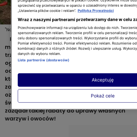
przeglądania przechowywanych w plikach cookie. Użytkownik może udzi
sprzeciwić się przetwarzaniu w oparciu o uzasadniony interes w dowoln
„Ustawienia plików cookie i reklam”.
Polityka Prywatności
Wraz z naszymi partnerami przetwarzamy dane w celu z
Przechowywanie informacji na urządzeniu lub dostęp do nich. Tworzenie 
"Nowa Maja w ogrodzie": jak zaszczepić w dzieciach
Więcej
spersonalizowanych reklam. Tworzenie profili w celu personalizacji treśc
pasję ogrodniczą?
Recepta na zaszczepienie w dzieciach
celu doboru spersonalizowanych treści. Wykorzystanie profili do wybor
Pomiar efektywności treści. Pomiar efektywności reklam. Rozumienie odb
miłości do roślin i ogrodnictwa jest prosta -
kombinacji danych z różnych źródeł. Rozwój i ulepszanie usług. Wykorz
trzeba stworzyć im własny, choćby malutki
danych do wyboru reklam.
Lista partnerów (dostawców)
ogródek. Tak zrobiła pani Mira, bohaterka 2.
odcinka 4. sezonu "Nowej Mai w ogrodzie",
która swojej wnuczce Zosi, tuż przy placu
Akceptuję
zabaw, przygotowała malutki warzywnik
ozdobiony różami. Jak dobry był to pomysł,
Pokaż cele
świadczy fakt, że młodszy wnuk pani Miry też
zażądał takiej rabaty do uprawy własnych
warzyw i owoców!