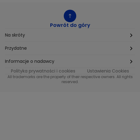
Powrót do góry
Na skróty
Etyka
Przydatne
Supplier Diversity
Biuro Prasowe
Informacje o nadawcy
Polityka prywatności i cookies
Ustawienia Cookies
Polityka podatkowa
Biuro Reklamy
Informacje o nadawcy programu METRO
All trademarks are the property of their respective owners. All rights
reserved.
Procurement
Fundacja TVN
Informacje o nadawcy programu iTvn
Równość szans w zatrudnieniu
Kariera
Informacje o nadawcy programu iTvn Extra
Modern Slavery Statement
Distribution
Informacje o nadawcy programu iTvn West
Jak odbierać
Informacje o nadawcy programu HGTV