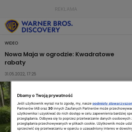
WIDEO
Nowa Maja w ogrodzie: Kwadratowe
rabaty
31.05.2022, 17:25
Dbamy o Twoją prywatność
Jeśli użytkownik wyrazi na to zgodę, my, nasze
podmioty stowarzyszo
Partnerów IAB oraz
30
innych Zaufanych Partnerów może przechowywać
użytkownika i uzyskiwać do nich dostęp w celu zapewnienia bardziej 
przeglądania. Odbywa się to poprzez przetwarzanie danych osobowych
przeglądania przechowywanych w plikach cookie. Użytkownik może udzi
sprzeciwić się przetwarzaniu w oparciu o uzasadniony interes w dowoln