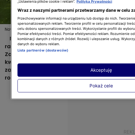
„Ustawienia plików cookie i reklam”.
Polityka Prywatności
Wraz z naszymi partnerami przetwarzamy dane w celu z
Przechowywanie informacji na urządzeniu lub dostęp do nich. Tworzenie 
spersonalizowanych reklam. Tworzenie profili w celu personalizacji treśc
Nowa Maja w ogrodzie: Kwadratowe rabaty
celu doboru spersonalizowanych treści. Wykorzystanie profili do wybor
Pomiar efektywności treści. Pomiar efektywności reklam. Rozumienie odb
Nowa Maja w ogrodzie: Kwadratowe
kombinacji danych z różnych źródeł. Rozwój i ulepszanie usług. Wykorz
danych do wyboru reklam.
rabaty Pani Anety. Ten ogród zachwyca.
Lista partnerów (dostawców)
Zobaczcie piękne zdobienia drzew
kwadratowymi rabatami, które
zaprojektowała Pani Aneta. Jak dobrać
Akceptuję
rośliny do takich rabat? Posłuchajcie!
Pokaż cele