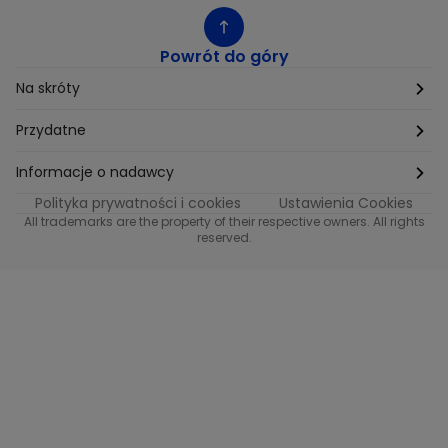
Powrót do góry
Na skróty
Etyka
Przydatne
Supplier Diversity
Biuro Prasowe
Informacje o nadawcy
Polityka prywatności i cookies
Ustawienia Cookies
Polityka podatkowa
Biuro Reklamy
Informacje o nadawcy programu METRO
All trademarks are the property of their respective owners. All rights
reserved.
Procurement
Fundacja TVN
Informacje o nadawcy programu iTvn
Równość szans w zatrudnieniu
Kariera
Informacje o nadawcy programu iTvn Extra
Modern Slavery Statement
Distribution
Informacje o nadawcy programu iTvn West
Jak odbierać
Informacje o nadawcy programu HGTV