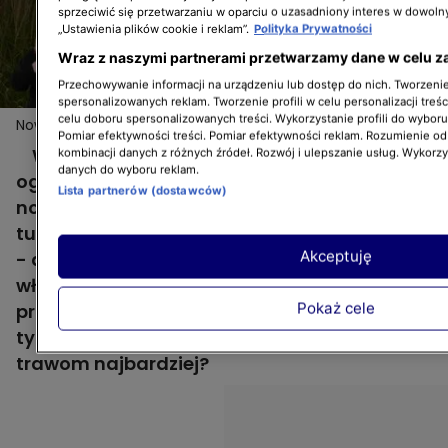
sprzeciwić się przetwarzaniu w oparciu o uzasadniony interes w dowoln
„Ustawienia plików cookie i reklam”.
Polityka Prywatności
Wraz z naszymi partnerami przetwarzamy dane w celu z
Przechowywanie informacji na urządzeniu lub dostęp do nich. Tworzenie 
spersonalizowanych reklam. Tworzenie profili w celu personalizacji treśc
celu doboru spersonalizowanych treści. Wykorzystanie profili do wybor
Nowa Maja w ogrodzie: na jakie szkodniki należy
Więcej
Pomiar efektywności treści. Pomiar efektywności reklam. Rozumienie odb
uważać, gdy hudujemy trawy?
W 1. odcinku 6. sezonu "Nowej Mai w
kombinacji danych z różnych źródeł. Rozwój i ulepszanie usług. Wykorz
danych do wyboru reklam.
ogrodzie" Maja Popielarska odwiedziła
Lista partnerów (dostawców)
nowoczesny ogród w Siedleczku. Dominują
tutaj wysokie trawy. Z zaproszoną ekspertką
Akceptuję
- doktor Moniką Henschke - oraz
właścicielką tej niezwykłej przestrzeni nasza
Pokaż cele
prowadząca porozmawiała o trawach i o
tym, jak ustrzec się szkodników. Jakie grożą
trawom najbardziej?