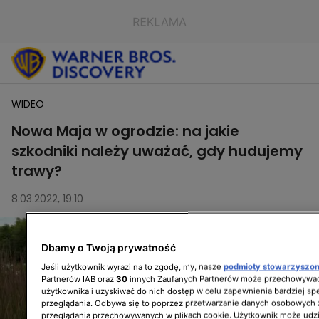
WIDEO
Nowa Maja w ogrodzie: na jakie
szkodniki należy uważać, gdy hudujemy
trawy?
8.03.2022, 19:10
Dbamy o Twoją prywatność
Jeśli użytkownik wyrazi na to zgodę, my, nasze
podmioty stowarzyszo
Partnerów IAB oraz
30
innych Zaufanych Partnerów może przechowywać
użytkownika i uzyskiwać do nich dostęp w celu zapewnienia bardziej 
przeglądania. Odbywa się to poprzez przetwarzanie danych osobowych
przeglądania przechowywanych w plikach cookie. Użytkownik może udzi