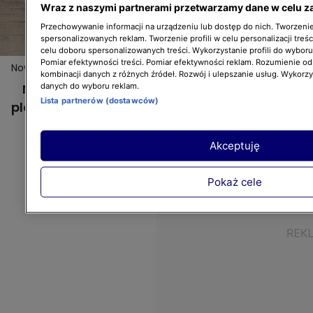
Wraz z naszymi partnerami przetwarzamy dane w celu z
Przechowywanie informacji na urządzeniu lub dostęp do nich. Tworzenie 
spersonalizowanych reklam. Tworzenie profili w celu personalizacji treśc
celu doboru spersonalizowanych treści. Wykorzystanie profili do wybor
Pomiar efektywności treści. Pomiar efektywności reklam. Rozumienie odb
Nowa Maja w ogrodzie: Niestandardowy plan ogrodu!
kombinacji danych z różnych źródeł. Rozwój i ulepszanie usług. Wykorz
Nowa Maja w ogrodzie: Niestandardowy
danych do wyboru reklam.
Lista partnerów (dostawców)
plan ogrodu!
Akceptuję
Pokaż cele