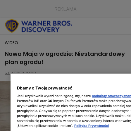
WIDEO
Nowa Maja w ogrodzie: Niestandardowy
plan ogrodu!
5.04.2022, 18:00
Dbamy o Twoją prywatność
Jeśli użytkownik wyrazi na to zgodę, my, nasze
podmioty stowarzyszo
Partnerów IAB oraz
30
innych Zaufanych Partnerów może przechowywać
użytkownika i uzyskiwać do nich dostęp w celu zapewnienia bardziej 
przeglądania. Odbywa się to poprzez przetwarzanie danych osobowych
przeglądania przechowywanych w plikach cookie. Użytkownik może udzi
sprzeciwić się przetwarzaniu w oparciu o uzasadniony interes w dowoln
„Ustawienia plików cookie i reklam”.
Polityka Prywatności