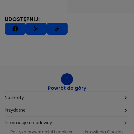
UDOSTĘPNIJ:
Powrót do góry
Na skróty
Etyka
Przydatne
Supplier Diversity
Biuro Prasowe
Informacje o nadawcy
Polityka prywatności i cookies
Ustawienia Cookies