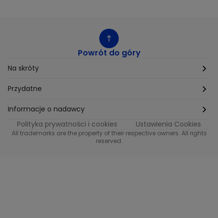
Powrót do góry
Na skróty
Etyka
Przydatne
Supplier Diversity
Biuro Prasowe
Informacje o nadawcy
Polityka prywatności i cookies
Ustawienia Cookies
Polityka podatkowa
Biuro Reklamy
Informacje o nadawcy programu METRO
All trademarks are the property of their respective owners. All rights
reserved.
Procurement
Fundacja TVN
Informacje o nadawcy programu iTvn
Równość szans w zatrudnieniu
Kariera
Informacje o nadawcy programu iTvn Extra
Modern Slavery Statement
Distribution
Informacje o nadawcy programu iTvn West
Jak odbierać
Informacje o nadawcy programu HGTV