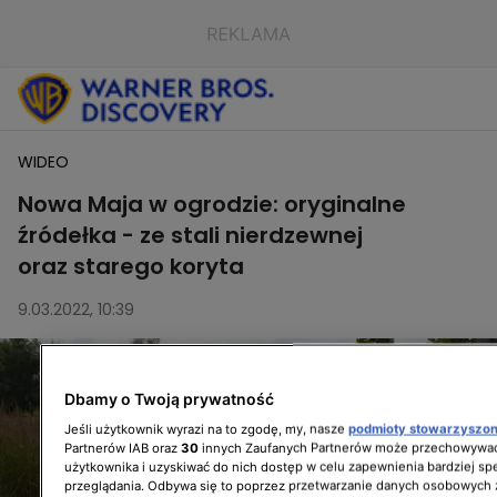
WIDEO
Nowa Maja w ogrodzie: oryginalne
źródełka - ze stali nierdzewnej
oraz starego koryta
9.03.2022, 10:39
Dbamy o Twoją prywatność
Jeśli użytkownik wyrazi na to zgodę, my, nasze
podmioty stowarzyszo
Partnerów IAB oraz
30
innych Zaufanych Partnerów może przechowywać
użytkownika i uzyskiwać do nich dostęp w celu zapewnienia bardziej 
przeglądania. Odbywa się to poprzez przetwarzanie danych osobowych