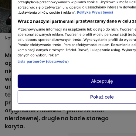
przeglądania przechowywanych w plikach cookie. Użytkownik może udzi
sprzeciwić się przetwarzaniu w oparciu o uzasadniony interes w dowoln
„Ustawienia plików cookie i reklam”.
Polityka Prywatności
Wraz z naszymi partnerami przetwarzamy dane w celu z
Przechowywanie informacji na urządzeniu lub dostęp do nich. Tworzenie 
spersonalizowanych reklam. Tworzenie profili w celu personalizacji treśc
Nowa Maja w ogrodzie: oryginalne źródełka - ze stali
Więcej
celu doboru spersonalizowanych treści. Wykorzystanie profili do wybor
nierdzewnej oraz starego koryta
Pomiar efektywności treści. Pomiar efektywności reklam. Rozumienie odb
W 1. odcinku 6. sezonu programu "Nowa
kombinacji danych z różnych źródeł. Rozwój i ulepszanie usług. Wykorz
Maja w ogrodzie" Maja Popielarska trafiła do
danych do wyboru reklam.
ogrodu wśród pól zlokalizowanym w
Lista partnerów (dostawców)
niewielkiej wsi Siedleczka. Choć wokół sielska
wieś właściciele tego ogrodu postanowili
Akceptuję
urządzić tutaj nowoczesną przestrzeń. Stąd
też wybór roślin oraz akcesoriów. Nasza
Pokaż cele
prowadząca zwróciła uwagę na bardzo
oryginalne źródełka - jedno ze stali
nierdzewnej, drugie na bazie starego
koryta.