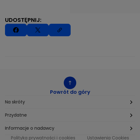
UDOSTĘPNIJ:
Powrót do góry
Na skróty
Etyka
Przydatne
Supplier Diversity
Biuro Prasowe
Informacje o nadawcy
Polityka prywatności i cookies
Ustawienia Cookies