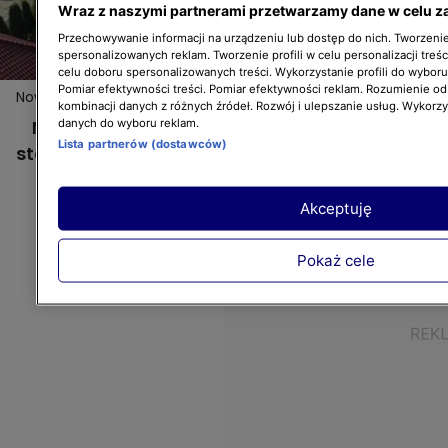
Wraz z naszymi partnerami przetwarzamy dane w celu z
Przechowywanie informacji na urządzeniu lub dostęp do nich. Tworzenie 
spersonalizowanych reklam. Tworzenie profili w celu personalizacji treśc
celu doboru spersonalizowanych treści. Wykorzystanie profili do wybor
Pomiar efektywności treści. Pomiar efektywności reklam. Rozumienie odb
Nowa Maja w ogrodzie: Ostoja nad wielkim stawem
kombinacji danych z różnych źródeł. Rozwój i ulepszanie usług. Wykorz
Nowa Maja w ogrodzie: Ostoja nad wielkim
danych do wyboru reklam.
Lista partnerów (dostawców)
stawem
Akceptuję
Pokaż cele