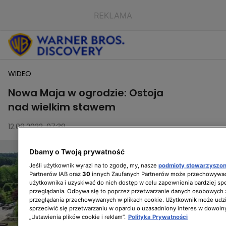
WIDEO
Nowa Maja w ogrodzie: Ostoja
nad wielkim stawem
12.09.2022, 07:39
Dbamy o Twoją prywatność
Jeśli użytkownik wyrazi na to zgodę, my, nasze
podmioty stowarzyszo
Partnerów IAB oraz
30
innych Zaufanych Partnerów może przechowywać
użytkownika i uzyskiwać do nich dostęp w celu zapewnienia bardziej 
przeglądania. Odbywa się to poprzez przetwarzanie danych osobowych
przeglądania przechowywanych w plikach cookie. Użytkownik może udzi
sprzeciwić się przetwarzaniu w oparciu o uzasadniony interes w dowoln
„Ustawienia plików cookie i reklam”.
Polityka Prywatności