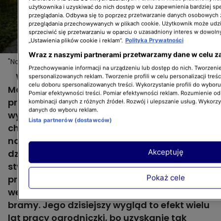
użytkownika i uzyskiwać do nich dostęp w celu zapewnienia bardziej 
przeglądania. Odbywa się to poprzez przetwarzanie danych osobowych
przeglądania przechowywanych w plikach cookie. Użytkownik może udzi
sprzeciwić się przetwarzaniu w oparciu o uzasadniony interes w dowoln
„Ustawienia plików cookie i reklam”.
Polityka Prywatności
Wraz z naszymi partnerami przetwarzamy dane w celu z
"Nowa Maja w ogrodzie": płot z bluszczu i duże
Więcej
Przechowywanie informacji na urządzeniu lub dostęp do nich. Tworzenie 
drzewa w niewielkim przedogródku
Właścicielka pierwszego z ogrodów, który
spersonalizowanych reklam. Tworzenie profili w celu personalizacji treśc
celu doboru spersonalizowanych treści. Wykorzystanie profili do wybor
Maja Popielarska odwiedza w 10. odcinku
Pomiar efektywności treści. Pomiar efektywności reklam. Rozumienie odb
programu "Nowa Maja w ogrodzie" z
kombinacji danych z różnych źródeł. Rozwój i ulepszanie usług. Wykorz
danych do wyboru reklam.
wykształcenia jest architektką krajobrazu,
Lista partnerów (dostawców)
choć sporo jej czasu pochłania także opieka
nad dziećmi oraz własnym domem oraz
Akceptuję
działką. Wszystko co się na niej znajduje,
stworzyła sama. Również urokliwy
Pokaż cele
przedogródek. Nietypowy, bo drzwi
wejściowe nie znajdują się tutaj naprzeciw
bramy. Jego dzisiejszy wygląd to efekt wielu
lat pracy ogrodniczki, bo uzyskanie tak