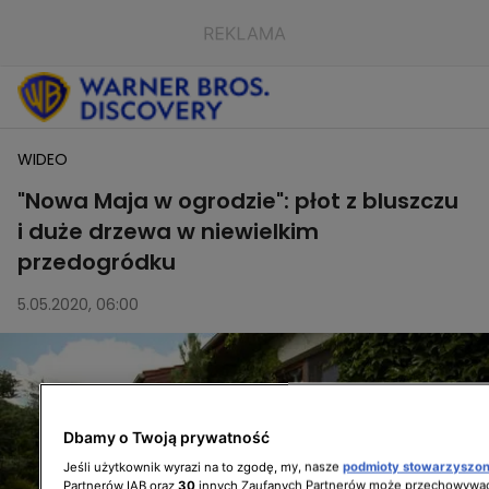
WIDEO
"Nowa Maja w ogrodzie": płot z bluszczu
i duże drzewa w niewielkim
przedogródku
5.05.2020, 06:00
Dbamy o Twoją prywatność
Jeśli użytkownik wyrazi na to zgodę, my, nasze
podmioty stowarzyszo
Partnerów IAB oraz
30
innych Zaufanych Partnerów może przechowywać