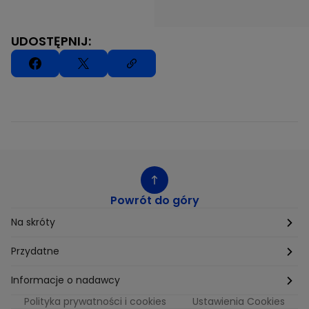
UDOSTĘPNIJ:
Powrót do góry
Na skróty
Etyka
Przydatne
Supplier Diversity
Biuro Prasowe
Informacje o nadawcy
Polityka prywatności i cookies
Ustawienia Cookies
Polityka podatkowa
Biuro Reklamy
Informacje o nadawcy programu METRO