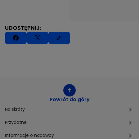
UDOSTĘPNIJ:
Powrót do góry
Na skróty
Etyka
Przydatne
Supplier Diversity
Biuro Prasowe
Informacje o nadawcy