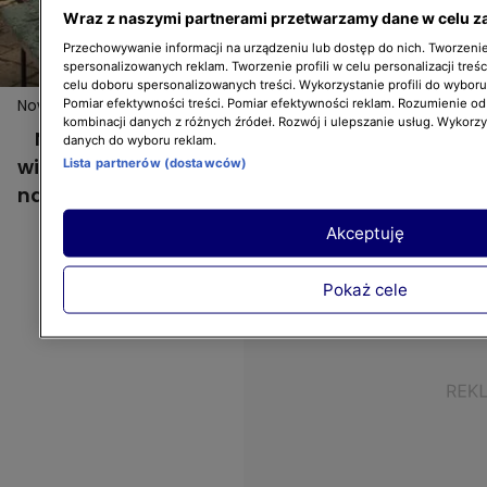
Wraz z naszymi partnerami przetwarzamy dane w celu z
Przechowywanie informacji na urządzeniu lub dostęp do nich. Tworzenie 
spersonalizowanych reklam. Tworzenie profili w celu personalizacji treśc
celu doboru spersonalizowanych treści. Wykorzystanie profili do wybor
Nowa Maja w ogrodzie: Problemy w wiejskim ogrodzie
Pomiar efektywności treści. Pomiar efektywności reklam. Rozumienie odb
kombinacji danych z różnych źródeł. Rozwój i ulepszanie usług. Wykorz
Nowa Maja w ogrodzie: Problemy w
danych do wyboru reklam.
wiejskim ogrodzie. Jakie trudności
Lista partnerów (dostawców)
napotykają gospodarze? Posłuchajcie!
Akceptuję
Pokaż cele