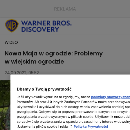
WIDEO
Nowa Maja w ogrodzie: Problemy
w wiejskim ogrodzie
24.09.2022, 05:52
Dbamy o Twoją prywatność
Jeśli użytkownik wyrazi na to zgodę, my, nasze
podmioty stowarzyszo
Partnerów IAB oraz
30
innych Zaufanych Partnerów może przechowywać
użytkownika i uzyskiwać do nich dostęp w celu zapewnienia bardziej 
przeglądania. Odbywa się to poprzez przetwarzanie danych osobowych
przeglądania przechowywanych w plikach cookie. Użytkownik może udzi
sprzeciwić się przetwarzaniu w oparciu o uzasadniony interes w dowoln
„Ustawienia plików cookie i reklam”.
Polityka Prywatności