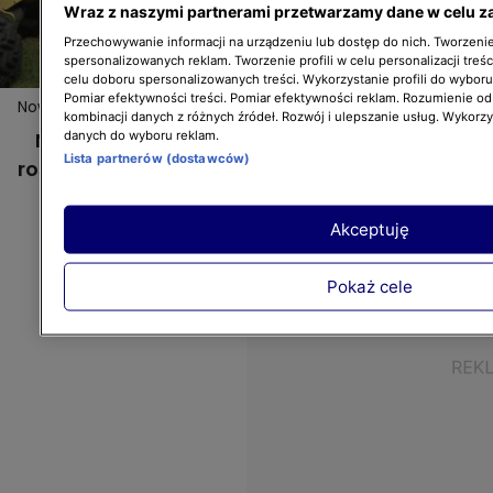
Wraz z naszymi partnerami przetwarzamy dane w celu z
Przechowywanie informacji na urządzeniu lub dostęp do nich. Tworzenie 
spersonalizowanych reklam. Tworzenie profili w celu personalizacji treśc
celu doboru spersonalizowanych treści. Wykorzystanie profili do wybor
Pomiar efektywności treści. Pomiar efektywności reklam. Rozumienie odb
Nowa Maja w ogrodzie: Przesadzanie roślin
kombinacji danych z różnych źródeł. Rozwój i ulepszanie usług. Wykorz
Nowa Maja w ogrodzie: Przesadzanie
danych do wyboru reklam.
Lista partnerów (dostawców)
roślin
Akceptuję
Pokaż cele