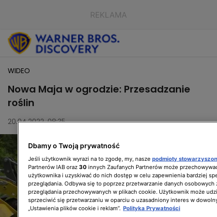
WIDEO
Nowa Maja w ogrodzie: Przesadzanie
roślin
20.04.2022, 08:35
Dbamy o Twoją prywatność
Jeśli użytkownik wyrazi na to zgodę, my, nasze
podmioty stowarzyszo
Partnerów IAB oraz
30
innych Zaufanych Partnerów może przechowywać
użytkownika i uzyskiwać do nich dostęp w celu zapewnienia bardziej 
przeglądania. Odbywa się to poprzez przetwarzanie danych osobowych
przeglądania przechowywanych w plikach cookie. Użytkownik może udzi
sprzeciwić się przetwarzaniu w oparciu o uzasadniony interes w dowoln
„Ustawienia plików cookie i reklam”.
Polityka Prywatności