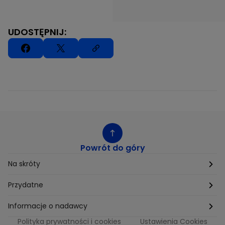
UDOSTĘPNIJ:
Powrót do góry
Na skróty
Etyka
Przydatne
Supplier Diversity
Biuro Prasowe
Informacje o nadawcy
Polityka prywatności i cookies
Ustawienia Cookies