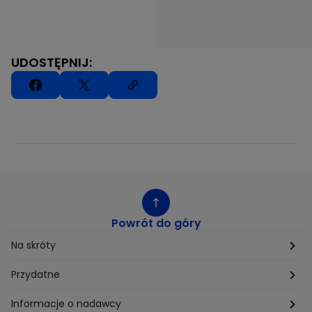
UDOSTĘPNIJ:
Powrót do góry
Na skróty
Etyka
Przydatne
Supplier Diversity
Biuro Prasowe
Informacje o nadawcy