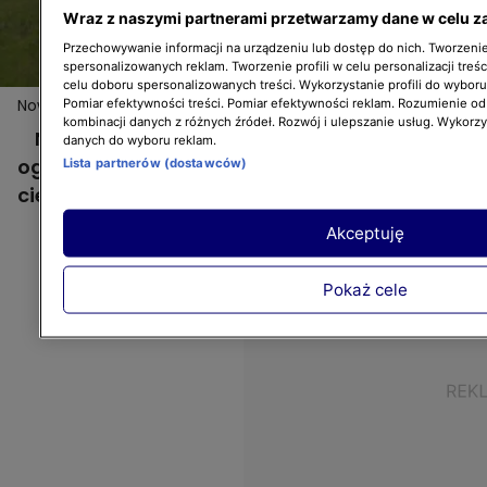
Wraz z naszymi partnerami przetwarzamy dane w celu z
Przechowywanie informacji na urządzeniu lub dostęp do nich. Tworzenie 
spersonalizowanych reklam. Tworzenie profili w celu personalizacji treśc
celu doboru spersonalizowanych treści. Wykorzystanie profili do wybor
Nowa Maja w ogrodzie: Pszczoły w ogrodzie
Pomiar efektywności treści. Pomiar efektywności reklam. Rozumienie odb
kombinacji danych z różnych źródeł. Rozwój i ulepszanie usług. Wykorz
Nowa Maja w ogrodzie: Pszczoły w
danych do wyboru reklam.
ogrodzie. Warto posłuchać! Dużo
Lista partnerów (dostawców)
ciekawostek mamy dla Was!
Akceptuję
Pokaż cele