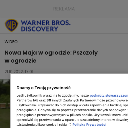
WIDEO
Nowa Maja w ogrodzie: Pszczoły
w ogrodzie
21.10.2022, 17:01
Dbamy o Twoją prywatność
Jeśli użytkownik wyrazi na to zgodę, my, nasze
podmioty stowarzyszo
Partnerów IAB oraz
30
innych Zaufanych Partnerów może przechowywać
użytkownika i uzyskiwać do nich dostęp w celu zapewnienia bardziej 
przeglądania. Odbywa się to poprzez przetwarzanie danych osobowych
przeglądania przechowywanych w plikach cookie. Użytkownik może udzi
sprzeciwić się przetwarzaniu w oparciu o uzasadniony interes w dowoln
„Ustawienia plików cookie i reklam”.
Polityka Prywatności