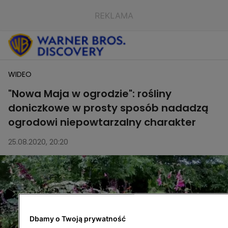
WIDEO
"Nowa Maja w ogrodzie": rośliny
doniczkowe w prosty sposób nadadzą
ogrodowi niepowtarzalny charakter
25.08.2020, 20:20
Dbamy o Twoją prywatność