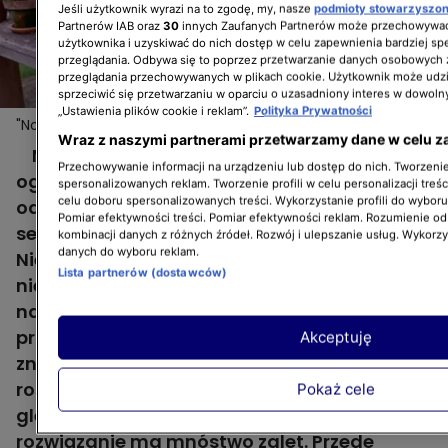
Jeśli użytkownik wyrazi na to zgodę, my, nasze
podmioty stowarzyszo
Partnerów IAB oraz
30
innych Zaufanych Partnerów może przechowywać
użytkownika i uzyskiwać do nich dostęp w celu zapewnienia bardziej 
przeglądania. Odbywa się to poprzez przetwarzanie danych osobowych
przeglądania przechowywanych w plikach cookie. Użytkownik może udzi
sprzeciwić się przetwarzaniu w oparciu o uzasadniony interes w dowoln
„Ustawienia plików cookie i reklam”.
Polityka Prywatności
"Nowa Maja w ogrodzie": rośliny doniczkowe w prosty
Więcej
Wraz z naszymi partnerami przetwarzamy dane w celu z
sposób nadadzą ogrodowi niepowtarzalny charakter
Nie wszystkie rośliny radzą sobie w glebie w
Przechowywanie informacji na urządzeniu lub dostęp do nich. Tworzenie 
ogrodzie w holenderskim Barneveld, który
spersonalizowanych reklam. Tworzenie profili w celu personalizacji treśc
celu doboru spersonalizowanych treści. Wykorzystanie profili do wybor
odwiedziła Maja Popielarska w 26. odcinku 4.
Pomiar efektywności treści. Pomiar efektywności reklam. Rozumienie odb
sezonu programu "Nowa Maja w ogrodzie".
kombinacji danych z różnych źródeł. Rozwój i ulepszanie usług. Wykorz
danych do wyboru reklam.
Niektóre z ulubionych gatunków właścicieli
Lista partnerów (dostawców)
nie radzą sobie w warunkach, które panują
na północy Europy. Zdolni ogrodnicy i
projektanci krajobrazu i na ten problem
Akceptuję
znaleźli rozwiązanie. Lubiane przez siebie
rośliny, które nie mogą być posadzone w
Pokaż cele
glebie, trzymają w donicach. Takie
rozwiązanie ma mnóstwo zalet. Przede