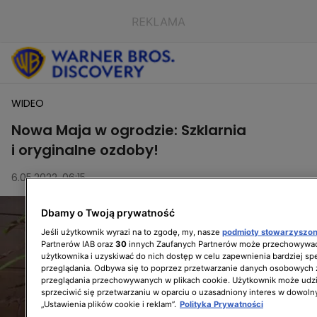
WIDEO
Nowa Maja w ogrodzie: Szklarnia
i oryginalne ozdoby!
6.05.2022, 06:15
Dbamy o Twoją prywatność
Jeśli użytkownik wyrazi na to zgodę, my, nasze
podmioty stowarzyszo
Partnerów IAB oraz
30
innych Zaufanych Partnerów może przechowywać
użytkownika i uzyskiwać do nich dostęp w celu zapewnienia bardziej 
przeglądania. Odbywa się to poprzez przetwarzanie danych osobowych
przeglądania przechowywanych w plikach cookie. Użytkownik może udzi
sprzeciwić się przetwarzaniu w oparciu o uzasadniony interes w dowoln
„Ustawienia plików cookie i reklam”.
Polityka Prywatności