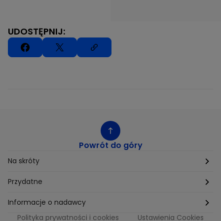
UDOSTĘPNIJ:
Powrót do góry
Na skróty
Etyka
Przydatne
Supplier Diversity
Biuro Prasowe
Informacje o nadawcy
Polityka prywatności i cookies
Ustawienia Cookies