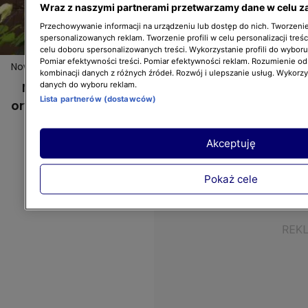
Wraz z naszymi partnerami przetwarzamy dane w celu z
Przechowywanie informacji na urządzeniu lub dostęp do nich. Tworzenie 
spersonalizowanych reklam. Tworzenie profili w celu personalizacji treśc
celu doboru spersonalizowanych treści. Wykorzystanie profili do wybor
Pomiar efektywności treści. Pomiar efektywności reklam. Rozumienie odb
Nowa Maja w ogrodzie: Szklarnia i oryginalne ozdoby!
kombinacji danych z różnych źródeł. Rozwój i ulepszanie usług. Wykorz
Nowa Maja w ogrodzie: Szklarnia i
danych do wyboru reklam.
Lista partnerów (dostawców)
oryginalne ozdoby!
Akceptuję
Pokaż cele