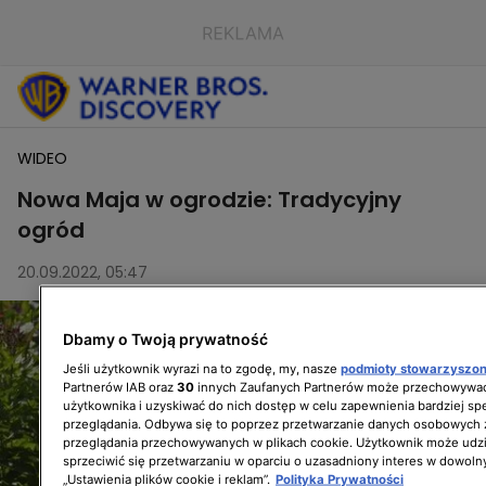
WIDEO
Nowa Maja w ogrodzie: Tradycyjny
ogród
20.09.2022, 05:47
Dbamy o Twoją prywatność
Jeśli użytkownik wyrazi na to zgodę, my, nasze
podmioty stowarzyszo
Partnerów IAB oraz
30
innych Zaufanych Partnerów może przechowywać
użytkownika i uzyskiwać do nich dostęp w celu zapewnienia bardziej 
przeglądania. Odbywa się to poprzez przetwarzanie danych osobowych
przeglądania przechowywanych w plikach cookie. Użytkownik może udzi
sprzeciwić się przetwarzaniu w oparciu o uzasadniony interes w dowoln
„Ustawienia plików cookie i reklam”.
Polityka Prywatności