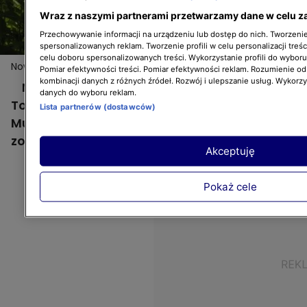
Wraz z naszymi partnerami przetwarzamy dane w celu z
Przechowywanie informacji na urządzeniu lub dostęp do nich. Tworzenie 
spersonalizowanych reklam. Tworzenie profili w celu personalizacji treśc
celu doboru spersonalizowanych treści. Wykorzystanie profili do wybor
Nowa Maja w ogrodzie: Tradycyjny ogród
Pomiar efektywności treści. Pomiar efektywności reklam. Rozumienie odb
kombinacji danych z różnych źródeł. Rozwój i ulepszanie usług. Wykorz
Nowa Maja w ogrodzie: Tradycyjny ogród.
danych do wyboru reklam.
To miejsce zostało zgłoszone do konkursu.
Lista partnerów (dostawców)
Musicie koniecznie pójść na spacer i
zobaczyć więcej!
Akceptuję
Pokaż cele