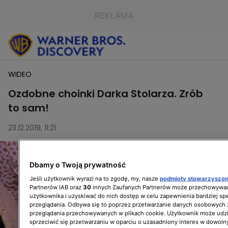
WIDEO
Ozdobne choinki Darka Stolarza. Zrób
to sam!
23.12.2019, 11:21
Dbamy o Twoją prywatność
Jeśli użytkownik wyrazi na to zgodę, my, nasze
podmioty stowarzyszo
Partnerów IAB oraz
30
innych Zaufanych Partnerów może przechowywać
użytkownika i uzyskiwać do nich dostęp w celu zapewnienia bardziej 
przeglądania. Odbywa się to poprzez przetwarzanie danych osobowych
przeglądania przechowywanych w plikach cookie. Użytkownik może udzi
sprzeciwić się przetwarzaniu w oparciu o uzasadniony interes w dowoln