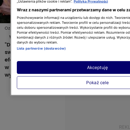
„Ustawienia plików cookie i reklam”.
Polityka Prywatności
Wraz z naszymi partnerami przetwarzamy dane w celu z
Przechowywanie informacji na urządzeniu lub dostęp do nich. Tworzenie 
spersonalizowanych reklam. Tworzenie profili w celu personalizacji treśc
Ozdobne choinki Darka Stolarza. Zrób to sam!
celu doboru spersonalizowanych treści. Wykorzystanie profili do wybor
Pomiar efektywności treści. Pomiar efektywności reklam. Rozumienie odb
W przedświątecznym wydaniu programu
kombinacji danych z różnych źródeł. Rozwój i ulepszanie usług. Wykorz
danych do wyboru reklam.
"Dzień Dobry TVN" Darek Stolarz pokazał
Lista partnerów (dostawców)
swoje pomysły na zrobienie prostych, ale
efektownych dekoracji bożonarodzeniowych
w kształcie choinek. Zobaczcie, jak je
Akceptuję
wykonać!
Pokaż cele