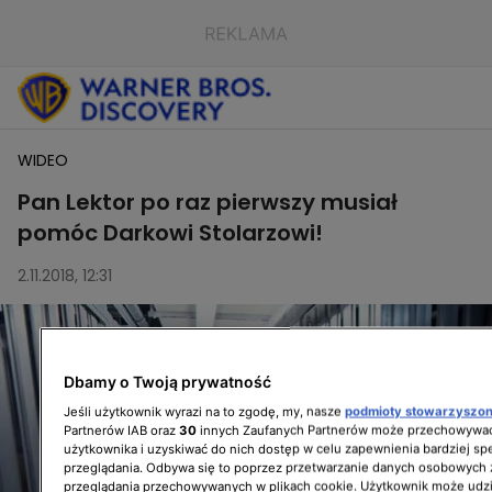
WIDEO
Pan Lektor po raz pierwszy musiał
pomóc Darkowi Stolarzowi!
2.11.2018, 12:31
Dbamy o Twoją prywatność
Jeśli użytkownik wyrazi na to zgodę, my, nasze
podmioty stowarzyszo
Partnerów IAB oraz
30
innych Zaufanych Partnerów może przechowywać
użytkownika i uzyskiwać do nich dostęp w celu zapewnienia bardziej 
przeglądania. Odbywa się to poprzez przetwarzanie danych osobowych
przeglądania przechowywanych w plikach cookie. Użytkownik może udzi