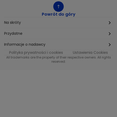
Powrót do góry
Na skróty
Etyka
Przydatne
Supplier Diversity
Biuro Prasowe
Informacje o nadawcy
Polityka prywatności i cookies
Ustawienia Cookies
Polityka podatkowa
Biuro Reklamy
Informacje o nadawcy programu METRO
All trademarks are the property of their respective owners. All rights
reserved.
Procurement
Fundacja TVN
Informacje o nadawcy programu iTvn
Równość szans w zatrudnieniu
Kariera
Informacje o nadawcy programu iTvn Extra
Modern Slavery Statement
Distribution
Informacje o nadawcy programu iTvn West
Jak odbierać
Informacje o nadawcy programu HGTV