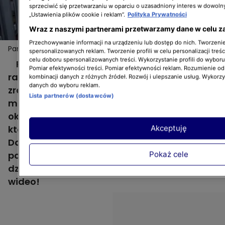
sprzeciwić się przetwarzaniu w oparciu o uzasadniony interes w dowoln
„Ustawienia plików cookie i reklam”.
Polityka Prywatności
Wraz z naszymi partnerami przetwarzamy dane w celu z
Przechowywanie informacji na urządzeniu lub dostęp do nich. Tworzenie 
Pan Lektor po raz pierwszy musiał pomóc Darkowi
Więcej
spersonalizowanych reklam. Tworzenie profili w celu personalizacji treśc
Stolarzowi!
celu doboru spersonalizowanych treści. Wykorzystanie profili do wybor
Pierwszy odcinek 3. sezonu "Darek solo" i od
Pomiar efektywności treści. Pomiar efektywności reklam. Rozumienie odb
razu problemy! Olga poprosiła Darka o
kombinacji danych z różnych źródeł. Rozwój i ulepszanie usług. Wykorz
danych do wyboru reklam.
zrobienie nowej zabudowy w sypialni
Lista partnerów (dostawców)
małżeńskiej, jednak już podczas montażu
okazało się, że kupiła jeszcze nowe łóżko,
które wymaga skręcenia. Czas gonił, więc
Akceptuję
Darek po raz pierwszy musiał zwrócić się o
pomoc do Pana Lektora, który na szczęście
Pokaż cele
dzielnie wywiązał się z zadania. Zobaczcie
wideo!