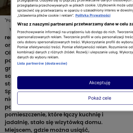
przeglądania. Odbywa się to poprzez przetwarzanie danych osobowych
przeglądania przechowywanych w plikach cookie. Użytkownik może udzi
sprzeciwić się przetwarzaniu w oparciu o uzasadniony interes w dowoln
„Ustawienia plików cookie i reklam”.
Polityka Prywatności
"Para w remont": jak ugryźć ten salon?
Wraz z naszymi partnerami przetwarzamy dane w celu z
W kolejnym odcinku programu „Para w
Przechowywanie informacji na urządzeniu lub dostęp do nich. Tworzenie 
remont” Mirella i Marcin odwiedzą Milenę
spersonalizowanych reklam. Tworzenie profili w celu personalizacji treśc
celu doboru spersonalizowanych treści. Wykorzystanie profili do wybor
oraz Pawła. Kilka lat temu wrócili do
Pomiar efektywności treści. Pomiar efektywności reklam. Rozumienie odb
Olsztyna z Warszawy i zamieszkali w domu
kombinacji danych z różnych źródeł. Rozwój i ulepszanie usług. Wykorz
danych do wyboru reklam.
po rodzicach Pawła. Chociaż przeszedł on
Lista partnerów (dostawców)
gruntowny remont, to otwarty na kuchnię
salon, w którym przyjmują gości, straszy
Akceptuję
starą sofą i…, no właśnie, i niczym więcej.
Spora przestrzeń jest całkowicie
Pokaż cele
niezagospodarowana. Mirella i Marcin
poszukają pomysłu na to, jak sprawić, aby
pomieszczenie, które łączy kuchnię i
jadalnię, stało się wizytówką domu.
Miejscem, gdzie można usiąść,