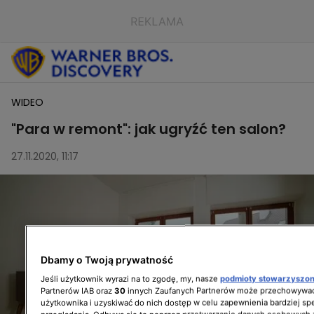
WIDEO
"Para w remont": jak ugryźć ten salon?
27.11.2020, 11:17
Dbamy o Twoją prywatność
Jeśli użytkownik wyrazi na to zgodę, my, nasze
podmioty stowarzyszo
Partnerów IAB oraz
30
innych Zaufanych Partnerów może przechowywać
użytkownika i uzyskiwać do nich dostęp w celu zapewnienia bardziej 