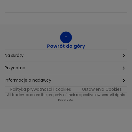
Powrót do góry
Na skróty
Etyka
Przydatne
Supplier Diversity
Biuro Prasowe
Informacje o nadawcy
Polityka prywatności i cookies
Ustawienia Cookies
Polityka podatkowa
Biuro Reklamy
Informacje o nadawcy programu METRO
All trademarks are the property of their respective owners. All rights
reserved.
Procurement
Fundacja TVN
Informacje o nadawcy programu iTvn
Równość szans w zatrudnieniu
Kariera
Informacje o nadawcy programu iTvn Extra
Modern Slavery Statement
Distribution
Informacje o nadawcy programu iTvn West