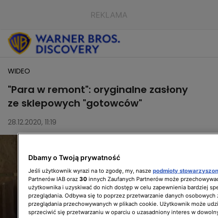
WIDEO
"Para w remont": oryginalne zasłony
ze sklepowych "gotowców"
28.12.2020, 11:19
Dbamy o Twoją prywatność
Jeśli użytkownik wyrazi na to zgodę, my, nasze
podmioty stowarzyszo
Partnerów IAB oraz
30
innych Zaufanych Partnerów może przechowywać
użytkownika i uzyskiwać do nich dostęp w celu zapewnienia bardziej 
przeglądania. Odbywa się to poprzez przetwarzanie danych osobowych
przeglądania przechowywanych w plikach cookie. Użytkownik może udzi
sprzeciwić się przetwarzaniu w oparciu o uzasadniony interes w dowoln