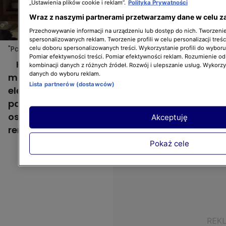
„Ustawienia plików cookie i reklam”.
Polityka Prywatności
Wraz z naszymi partnerami przetwarzamy dane w celu z
Przechowywanie informacji na urządzeniu lub dostęp do nich. Tworzenie 
spersonalizowanych reklam. Tworzenie profili w celu personalizacji treśc
"Para w remont": oryginalne zasłony ze sklepowych
Więcej
celu doboru spersonalizowanych treści. Wykorzystanie profili do wybor
Pomiar efektywności treści. Pomiar efektywności reklam. Rozumienie odb
"gotowców"
Kupione w sklepie zwykłe szare zasłony
kombinacji danych z różnych źródeł. Rozwój i ulepszanie usług. Wykorz
danych do wyboru reklam.
można w kilka chwil zmienić w nowoczesne i
Lista partnerów (dostawców)
eleganckie. Wystarczy przyszyć do nich
pasek czarnego weluru. Zobaczcie, jak w
ostatnim w tym sezonie odcinku "Pary w
Akceptuję
remont" zrobiła to Mirella Kępczyńska!
Pokaż cele