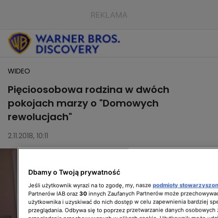
WIDEO
Pięcioosobowa rodzina w dwóch
pokojach marzy o "Domowych
rewolucjach"
2.11.2018, 10:11
Dbamy o Twoją prywatność
Jeśli użytkownik wyrazi na to zgodę, my, nasze
podmioty stowarzyszo
Partnerów IAB oraz
30
innych Zaufanych Partnerów może przechowywać
użytkownika i uzyskiwać do nich dostęp w celu zapewnienia bardziej 
przeglądania. Odbywa się to poprzez przetwarzanie danych osobowych