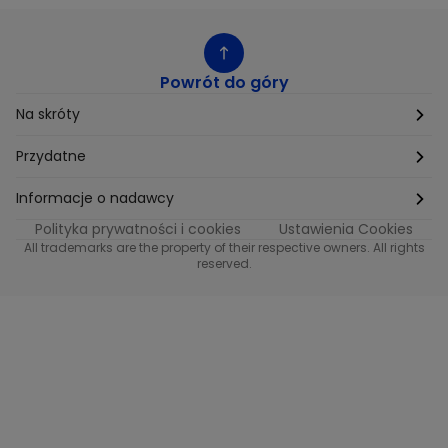
Powrót do góry
Na skróty
Etyka
Przydatne
Supplier Diversity
Biuro Prasowe
Informacje o nadawcy
Polityka prywatności i cookies
Ustawienia Cookies
Polityka podatkowa
Biuro Reklamy
Informacje o nadawcy programu METRO
All trademarks are the property of their respective owners. All rights
reserved.
Procurement
Fundacja TVN
Informacje o nadawcy programu iTvn
Równość szans w zatrudnieniu
Kariera
Informacje o nadawcy programu iTvn Extra
Modern Slavery Statement
Distribution
Informacje o nadawcy programu iTvn West
Jak odbierać
Informacje o nadawcy programu HGTV