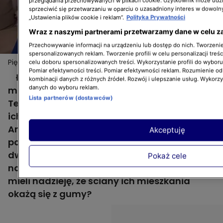
przeglądania przechowywanych w plikach cookie. Użytkownik może udzi
sprzeciwić się przetwarzaniu w oparciu o uzasadniony interes w dowoln
„Ustawienia plików cookie i reklam”.
Polityka Prywatności
Wraz z naszymi partnerami przetwarzamy dane w celu z
Przechowywanie informacji na urządzeniu lub dostęp do nich. Tworzenie 
spersonalizowanych reklam. Tworzenie profili w celu personalizacji treśc
Pięcioosobowa rodzina w dwóch pokojach marzy o
Więcej
celu doboru spersonalizowanych treści. Wykorzystanie profili do wybor
"Domowych rewolucjach"
Pomiar efektywności treści. Pomiar efektywności reklam. Rozumienie odb
Łukasz kupił swoje 42-metrowe
kombinacji danych z różnych źródeł. Rozwój i ulepszanie usług. Wykorz
danych do wyboru reklam.
mieszkanie, gdy był jeszcze kawalerem.
Lista partnerów (dostawców)
Teraz mieszka w nim jego żona Ania i trójka
ich cudownych dzieci: Janek, Emilka i
Antosia. Choć skład rodzinny znacznie się
Akceptuję
powiększył, mieszkanie zostało to samo:
dwa pokoje, kuchnia i łazienka. Para wzywa
Pokaż cele
na pomoc Dorotę Szelągowską - czyżby
mieli nadzieję, że ściany ich mieszkania
okażą się z gumy?