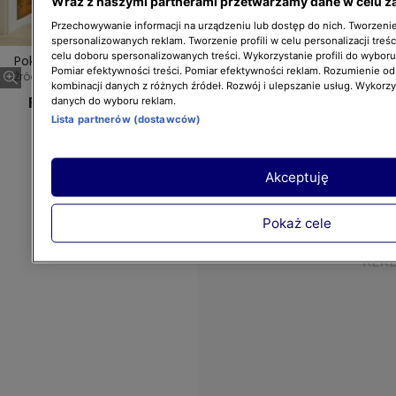
Wraz z naszymi partnerami przetwarzamy dane w celu z
Przechowywanie informacji na urządzeniu lub dostęp do nich. Tworzenie 
spersonalizowanych reklam. Tworzenie profili w celu personalizacji treśc
celu doboru spersonalizowanych treści. Wykorzystanie profili do wybor
Pokój Alka po remoncie
Pomiar efektywności treści. Pomiar efektywności reklam. Rozumienie odb
Źródło zdj. gł.: TOMASZ URBANEK
kombinacji danych z różnych źródeł. Rozwój i ulepszanie usług. Wykorz
Pokój Alka po remoncie
danych do wyboru reklam.
Lista partnerów (dostawców)
Akceptuję
Pokaż cele