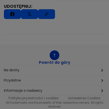
UDOSTĘPNIJ:
Powrót do góry
Na skróty
Etyka
Przydatne
Supplier Diversity
Biuro Prasowe
Informacje o nadawcy
Polityka prywatności i cookies
Ustawienia Cookies
Polityka podatkowa
Biuro Reklamy
Informacje o nadawcy programu METRO
All trademarks are the property of their respective owners. All rights
reserved.