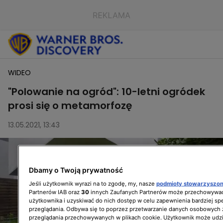
WIDEO
"Polowanie na ogród": 10-letni ogródek
prosi się o metamorfozę
13.05.2021, 13:43
Dbamy o Twoją prywatność
Jeśli użytkownik wyrazi na to zgodę, my, nasze
podmioty stowarzyszo
Partnerów IAB oraz
30
innych Zaufanych Partnerów może przechowywać
użytkownika i uzyskiwać do nich dostęp w celu zapewnienia bardziej 
przeglądania. Odbywa się to poprzez przetwarzanie danych osobowych
przeglądania przechowywanych w plikach cookie. Użytkownik może udzi