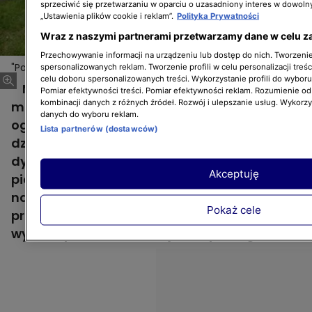
sprzeciwić się przetwarzaniu w oparciu o uzasadniony interes w dowoln
„Ustawienia plików cookie i reklam”.
Polityka Prywatności
Wraz z naszymi partnerami przetwarzamy dane w celu z
Przechowywanie informacji na urządzeniu lub dostęp do nich. Tworzenie 
"Polowanie na ogród": 10-letni ogródek prosi się o
Więcej
spersonalizowanych reklam. Tworzenie profili w celu personalizacji treśc
celu doboru spersonalizowanych treści. Wykorzystanie profili do wybor
metamorfozę
Michalina i Bartłomiej od prawie 10 lat
Pomiar efektywności treści. Pomiar efektywności reklam. Rozumienie odb
kombinacji danych z różnych źródeł. Rozwój i ulepszanie usług. Wykorz
mieszkają w mieszkaniu ze sporym
danych do wyboru reklam.
ogródkiem w kształcie litery L. Mają dwójkę
Lista partnerów (dostawców)
dzieci - Tymona i Tosię, którzy mają do
dyspozycji tylko malutką, plastikową
Akceptuję
piaskownicę. Ogrodzenie wymaga już
naprawy, a szopka wykonana własnoręcznie
Pokaż cele
przez Bartłomieja natychmiastowej
wymiany na coś bardziej estetycznego.