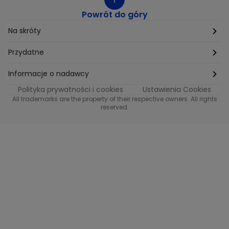
Powrót do góry
Na skróty
Etyka
Przydatne
Supplier Diversity
Biuro Prasowe
Informacje o nadawcy
Polityka prywatności i cookies
Ustawienia Cookies
Polityka podatkowa
Biuro Reklamy
Informacje o nadawcy programu METRO
All trademarks are the property of their respective owners. All rights
reserved.
Procurement
Fundacja TVN
Informacje o nadawcy programu iTvn
Równość szans w zatrudnieniu
Kariera
Informacje o nadawcy programu iTvn Extra
Modern Slavery Statement
Distribution
Informacje o nadawcy programu iTvn West
Jak odbierać
Informacje o nadawcy programu HGTV