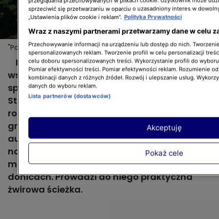
przeglądania przechowywanych w plikach cookie. Użytkownik może udzi
sprzeciwić się przetwarzaniu w oparciu o uzasadniony interes w dowoln
„Ustawienia plików cookie i reklam”.
Polityka Prywatności
Wraz z naszymi partnerami przetwarzamy dane w celu z
Przechowywanie informacji na urządzeniu lub dostęp do nich. Tworzenie 
"Polowanie na ogród": przedogród wreszcie
Więcej
spersonalizowanych reklam. Tworzenie profili w celu personalizacji treśc
reprezentacyjny. "Pięknie!"
Przedogródek Kasi do tej pory był pusty, bo
celu doboru spersonalizowanych treści. Wykorzystanie profili do wybor
Pomiar efektywności treści. Pomiar efektywności reklam. Rozumienie odb
wszystkie próby jego zagospodarowania
kombinacji danych z różnych źródeł. Rozwój i ulepszanie usług. Wykorz
spełzały na niczym. Dzięki Dominikowi
danych do wyboru reklam.
Lista partnerów (dostawców)
Strzelcowi i jego ekipie znalazły się tam nowe
rośliny na tle starych drzew i nowego,
grafitowego ogrodzenia. Nawodni je
Akceptuję
automatyczna instalacja. W przedogródku
na specjalne życzenie Kasi znalazło się też
Pokaż cele
miejsce do relaksu, ozdobione kwiatami w
donicach. Prowadzi do niego praktyczna
żwirowa ścieżka.