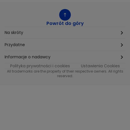
Powrót do góry
Na skróty
Etyka
Przydatne
Supplier Diversity
Biuro Prasowe
Informacje o nadawcy
Polityka prywatności i cookies
Ustawienia Cookies
Polityka podatkowa
Biuro Reklamy
Informacje o nadawcy programu METRO
All trademarks are the property of their respective owners. All rights
reserved.
Procurement
Fundacja TVN
Informacje o nadawcy programu iTvn
Równość szans w zatrudnieniu
Kariera
Informacje o nadawcy programu iTvn Extra
Modern Slavery Statement
Distribution
Informacje o nadawcy programu iTvn West
Jak odbierać
Informacje o nadawcy programu HGTV