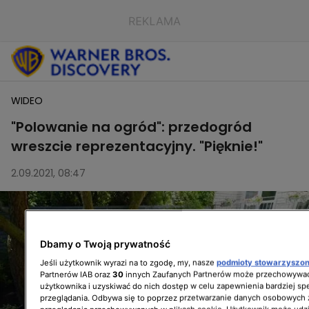
WIDEO
"Polowanie na ogród": przedogród
wreszcie reprezentacyjny. "Pięknie!"
2.09.2021, 08:47
Dbamy o Twoją prywatność
Jeśli użytkownik wyrazi na to zgodę, my, nasze
podmioty stowarzyszo
Partnerów IAB oraz
30
innych Zaufanych Partnerów może przechowywać
użytkownika i uzyskiwać do nich dostęp w celu zapewnienia bardziej 
przeglądania. Odbywa się to poprzez przetwarzanie danych osobowych