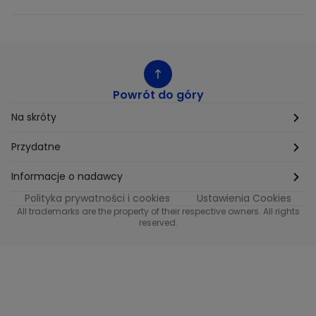
Powrót do góry
Na skróty
Etyka
Przydatne
Supplier Diversity
Biuro Prasowe
Informacje o nadawcy
Polityka prywatności i cookies
Ustawienia Cookies
Polityka podatkowa
Biuro Reklamy
Informacje o nadawcy programu METRO
All trademarks are the property of their respective owners. All rights
reserved.
Procurement
Fundacja TVN
Informacje o nadawcy programu iTvn
Równość szans w zatrudnieniu
Kariera
Informacje o nadawcy programu iTvn Extra
Modern Slavery Statement
Distribution
Informacje o nadawcy programu iTvn West