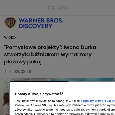
WIDEO
"Pomysłowe projekty": Iwona Durka
stworzyła bliźniakom wymarzony
plażowy pokój
4.10.2021, 08:48
Dbamy o Twoją prywatność
Jeśli użytkownik wyrazi na to zgodę, my, nasze
podmioty stowarzyszo
Partnerów IAB oraz
30
innych Zaufanych Partnerów może przechowywać
użytkownika i uzyskiwać do nich dostęp w celu zapewnienia bardziej 
przeglądania. Odbywa się to poprzez przetwarzanie danych osobowych