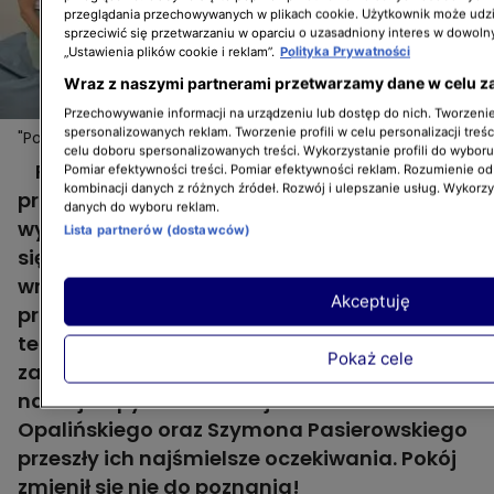
przeglądania przechowywanych w plikach cookie. Użytkownik może udzi
sprzeciwić się przetwarzaniu w oparciu o uzasadniony interes w dowoln
„Ustawienia plików cookie i reklam”.
Polityka Prywatności
Wraz z naszymi partnerami przetwarzamy dane w celu z
Przechowywanie informacji na urządzeniu lub dostęp do nich. Tworzenie 
spersonalizowanych reklam. Tworzenie profili w celu personalizacji treśc
"Pomysłowe projekty": Iwona Durka stworzyła
Więcej
celu doboru spersonalizowanych treści. Wykorzystanie profili do wybor
bliźniakom wymarzony plażowy pokój
Pierwszy finał 3. sezonu "Pomysłowych
Pomiar efektywności treści. Pomiar efektywności reklam. Rozumienie odb
kombinacji danych z różnych źródeł. Rozwój i ulepszanie usług. Wykorz
projektów" już za Iwoną Durką. I był on
danych do wyboru reklam.
wyjątkowo radosny, z nowej sypialni cieszyli
Lista partnerów (dostawców)
się bowiem nastoletni bliźniacy! Chłopcy
wraz z rodzicami z dwóch przedstawionych
Akceptuję
przez architektkę wnętrz projektów wybrali
ten w stylu plażowym. I w finale byli bardzo
Pokaż cele
zadowoleni ze swojego wyboru, efekt prac
naszej ekipy remontowej - Mariusza
Opalińskiego oraz Szymona Pasierowskiego
przeszły ich najśmielsze oczekiwania. Pokój
zmienił się nie do poznania!