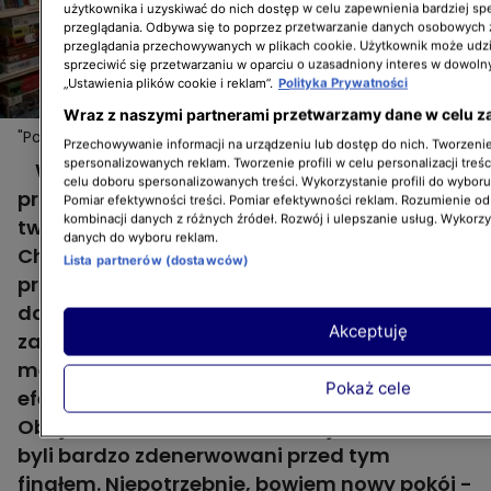
użytkownika i uzyskiwać do nich dostęp w celu zapewnienia bardziej 
przeglądania. Odbywa się to poprzez przetwarzanie danych osobowych
przeglądania przechowywanych w plikach cookie. Użytkownik może udzi
sprzeciwić się przetwarzaniu w oparciu o uzasadniony interes w dowoln
„Ustawienia plików cookie i reklam”.
Polityka Prywatności
Wraz z naszymi partnerami przetwarzamy dane w celu z
"Pomysłowe projekty": Kazio zachwycony pokojem
Więcej
Przechowywanie informacji na urządzeniu lub dostęp do nich. Tworzenie 
inspirowanym grami. Rodzice również!
spersonalizowanych reklam. Tworzenie profili w celu personalizacji treśc
W 5. odcinku programu "Pomysłowe
celu doboru spersonalizowanych treści. Wykorzystanie profili do wybor
projekty" Iwona Durka wraz ze swoją ekipa
Pomiar efektywności treści. Pomiar efektywności reklam. Rozumienie odb
kombinacji danych z różnych źródeł. Rozwój i ulepszanie usług. Wykorz
tworzyła sypialnię nastolatka Kazia.
danych do wyboru reklam.
Chłopak, bez konsultacji z rodzicami, wybrał
Lista partnerów (dostawców)
projekt inspirowany grami planszowymi. Nie
dał im nawet dojść do głosu! Zanim więc
Akceptuję
zaprosił ich do pomieszczenia po
metamorfozie, sam postanowił zobaczyć
Pokaż cele
efekty pracy naszej architektki i jej zespołu.
Oboje - zarówno Iwona Durka, jak i Kazio -
byli bardzo zdenerwowani przed tym
finałem. Niepotrzebnie, bowiem nowy pokój -