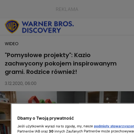
WIDEO
"Pomysłowe projekty": Kazio
zachwycony pokojem inspirowanym
grami. Rodzice również!
3.12.2020, 06:00
Dbamy o Twoją prywatność
Jeśli użytkownik wyrazi na to zgodę, my, nasze
podmioty stowarzyszo
Partnerów IAB oraz
30
innych Zaufanych Partnerów może przechowywać