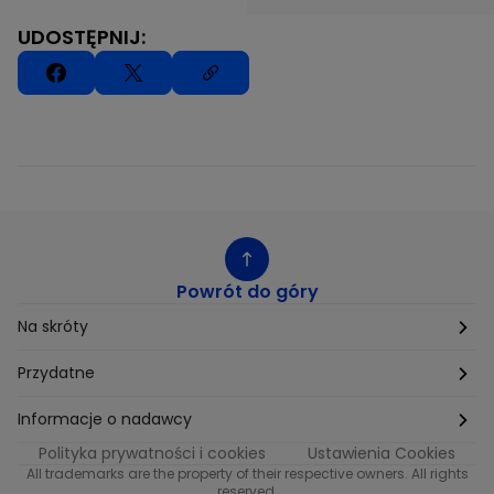
UDOSTĘPNIJ:
Powrót do góry
Na skróty
Etyka
Przydatne
Supplier Diversity
Biuro Prasowe
Informacje o nadawcy
Polityka prywatności i cookies
Ustawienia Cookies
Polityka podatkowa
Biuro Reklamy
Informacje o nadawcy programu METRO
All trademarks are the property of their respective owners. All rights
reserved.