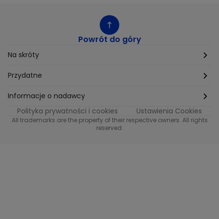
Powrót do góry
Na skróty
Etyka
Przydatne
Supplier Diversity
Biuro Prasowe
Informacje o nadawcy
Polityka prywatności i cookies
Ustawienia Cookies
Polityka podatkowa
Biuro Reklamy
Informacje o nadawcy programu METRO
All trademarks are the property of their respective owners. All rights
reserved.
Procurement
Fundacja TVN
Informacje o nadawcy programu iTvn
Równość szans w zatrudnieniu
Kariera
Informacje o nadawcy programu iTvn Extra
Modern Slavery Statement
Distribution
Informacje o nadawcy programu iTvn West
Jak odbierać
Informacje o nadawcy programu HGTV