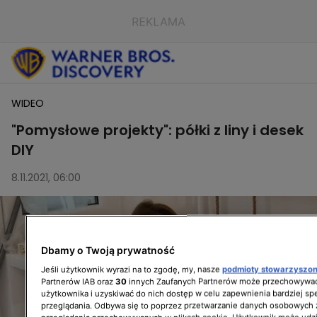
WIDEO
"Pomysłowe projekty": półki z liny i desek
DIY
8.11.2021, 06:00
Dbamy o Twoją prywatność
Jeśli użytkownik wyrazi na to zgodę, my, nasze
podmioty stowarzyszo
Partnerów IAB oraz
30
innych Zaufanych Partnerów może przechowywać
użytkownika i uzyskiwać do nich dostęp w celu zapewnienia bardziej 
przeglądania. Odbywa się to poprzez przetwarzanie danych osobowych