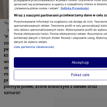
przeglądania przechowywanych w plikach cookie. Użytkownik może udzi
sprzeciwić się przetwarzaniu w oparciu o uzasadniony interes w dowoln
„Ustawienia plików cookie i reklam”.
Polityka Prywatności
Wraz z naszymi partnerami przetwarzamy dane w celu z
Przechowywanie informacji na urządzeniu lub dostęp do nich. Tworzenie 
"Pomysłowe projekty": półki z liny i desek DIY
spersonalizowanych reklam. Tworzenie profili w celu personalizacji treśc
W 6. odcinku 3. sezonu programu
celu doboru spersonalizowanych treści. Wykorzystanie profili do wybor
Pomiar efektywności treści. Pomiar efektywności reklam. Rozumienie odb
"Pomysłowe projekty" Iwona Durka miała za
kombinacji danych z różnych źródeł. Rozwój i ulepszanie usług. Wykorz
zadanie zaprojektować pomieszczenie, które
danych do wyboru reklam.
Lista partnerów (dostawców)
pełni funkcję zarówno sypialni jak i salonu, w
którym mama z synem chętnie spędzają
wspólnie czas. Na niewielkiej przestrzeni
Akceptuję
architektka wnętrz musiała zmieścić sporo
mebli, ale też stworzyć miejsce do
Pokaż cele
przechowywania. Dlatego wpadła na
pomysł półek, które stworzyła z desek oraz
sznura!