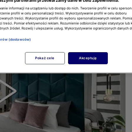
aszymi partnerami przetwarzamy dane w celu zapewnienia:
nie informacji na urządzeniu lub dostęp do nich. Tworzenie profili w celu sperso
zenie profili w celu personalizacji treści. Wykorzystywanie profili w celu doboru
owanych treści. Wykorzystanie profili do wyboru spersonalizowanych reklam. Pomia
i treści. Pomiar efektywności reklam. Rozumienie odbiorców dzięki statystyce lub 
żnych źródeł. Rozwój i ulepszanie usług. Wykorzystywanie ograniczonych danych 
nerów (dostawców)
Pokaż cele
Akceptuję