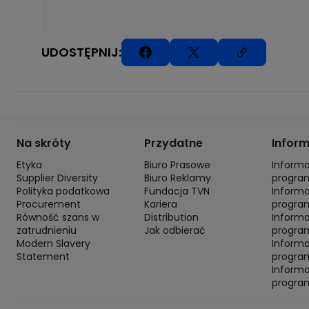
UDOSTĘPNIJ:
Na skróty
Przydatne
Infor
Etyka
Biuro Prasowe
Inform
Supplier Diversity
Biuro Reklamy
progra
Polityka podatkowa
Fundacja TVN
Inform
Procurement
Kariera
progra
Równość szans w
Distribution
Inform
zatrudnieniu
Jak odbierać
program
Modern Slavery
Inform
Statement
progra
Inform
progra