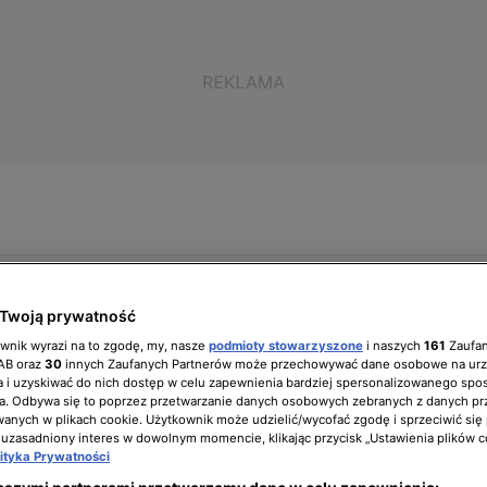
ół zarządzający
Biuro prasowe
Kariera
Twoją prywatność
ownik wyrazi na to zgodę, my, nasze
podmioty stowarzyszone
i naszych
161
Zaufa
IAB oraz
30
innych Zaufanych Partnerów może przechowywać dane osobowe na ur
 i uzyskiwać do nich dostęp w celu zapewnienia bardziej spersonalizowanego spo
ialnia w stylu glamour.
a. Odbywa się to poprzez przetwarzanie danych osobowych zebranych z danych pr
nych w plikach cookie. Użytkownik może udzielić/wycofać zgodę i sprzeciwić się
 uzasadniony interes w dowolnym momencie, klikając przycisk „Ustawienia plików c
 w szafie!
lityka Prywatności