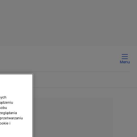
Menu
nych
ządzeniu
sobu
zeglądania
 przetwarzaniu
ookie i