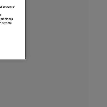
nalizowanych
r
kombinacji
do wyboru