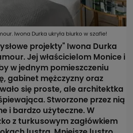
mour. Iwona Durka ukryła biurko w szafie!
ysłowe projekty" Iwona Durka
amour. Jej właścicielom Monice i
aby w jednym pomieszczeniu
ę, gabinet mężczyzny oraz
ało się proste, ale architektka
 śpiewająca. Stworzone przez nią
ne i bardzo użyteczne. W
óżko z turkusowym zagłówkiem
okach lustra. Mniejsze lustro,