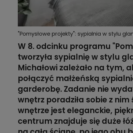
"Pomysłowe projekty": sypialnia w stylu gla
W 8. odcinku programu "Pom
tworzyła sypialnię w stylu gl
Michałowi zależało na tym, 
połączyć małżeńską sypialni
garderobę. Zadanie nie wydaw
wnętrz poradziła sobie z nim
wnętrze jest eleganckie, pięk
centrum znajduje się duże ł
na całą ścianę, po jego obu b