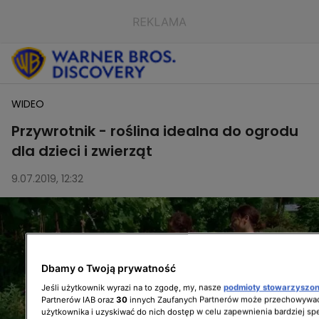
WIDEO
Przywrotnik - roślina idealna do ogrodu
dla dzieci i zwierząt
9.07.2019, 12:32
Dbamy o Twoją prywatność
Jeśli użytkownik wyrazi na to zgodę, my, nasze
podmioty stowarzyszo
Partnerów IAB oraz
30
innych Zaufanych Partnerów może przechowywać
użytkownika i uzyskiwać do nich dostęp w celu zapewnienia bardziej 