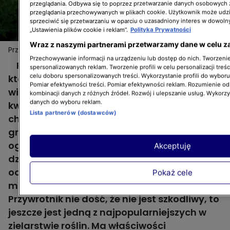
przeglądania. Odbywa się to poprzez przetwarzanie danych osobowych
przeglądania przechowywanych w plikach cookie. Użytkownik może udzi
sprzeciwić się przetwarzaniu w oparciu o uzasadniony interes w dowoln
„Ustawienia plików cookie i reklam”.
Polityka Prywatności
Wraz z naszymi partnerami przetwarzamy dane w celu z
Przywrotnik - roślina idealna do ogrodu dla dzieci i zwierząt
Przechowywanie informacji na urządzeniu lub dostęp do nich. Tworzenie 
Przywrotnik to dosyć niepozorna roślina,
spersonalizowanych reklam. Tworzenie profili w celu personalizacji treśc
celu doboru spersonalizowanych treści. Wykorzystanie profili do wybor
która świetnie sprawdzi się w półcienistych i
Pomiar efektywności treści. Pomiar efektywności reklam. Rozumienie odb
wilgotnych ogrodach. Drobne, żółtozielone
kombinacji danych z różnych źródeł. Rozwój i ulepszanie usług. Wykorz
danych do wyboru reklam.
kwiaty są zebrane w luźne wiechy. Cechą
Lista partnerów (dostawców)
charakterystyczną i jej ozdobą jest
gromadzenie wody w okrągłe krople. W
ogrodzie, w którym będą przebywać małe
Akceptuję
dzieci i zwierzęta (a takim jest ten z 6.
odcinka "Wymarzonych ogrodów"), nie
Pokaż cele
mogą znaleźć się rośliny toksyczne.
Przywrotnik nie dość, że nie jest szkodliwy, to
jeszcze jest jedną z najpopularniejszych w
zielarstwie roślin. Ma właściwości