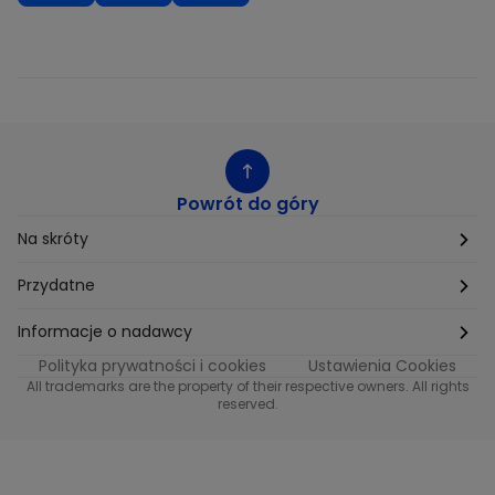
Powrót do góry
Na skróty
Etyka
Przydatne
Supplier Diversity
Biuro Prasowe
Informacje o nadawcy
Polityka prywatności i cookies
Ustawienia Cookies
Polityka podatkowa
Biuro Reklamy
Informacje o nadawcy programu METRO
All trademarks are the property of their respective owners. All rights
reserved.
Procurement
Fundacja TVN
Informacje o nadawcy programu iTvn
Równość szans w zatrudnieniu
Kariera
Informacje o nadawcy programu iTvn Extra