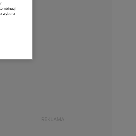
r
kombinacji
do wyboru