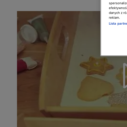
spersonaliz
efektywnośc
danych z ró
reklam.
Lista part