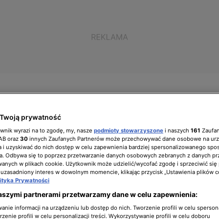
Twoją prywatność
ół zarządzający
Biuro prasowe
Kariera
ownik wyrazi na to zgodę, my, nasze
podmioty stowarzyszone
i naszych
161
Zaufa
IAB oraz
30
innych Zaufanych Partnerów może przechowywać dane osobowe na ur
 i uzyskiwać do nich dostęp w celu zapewnienia bardziej spersonalizowanego spo
a. Odbywa się to poprzez przetwarzanie danych osobowych zebranych z danych pr
nych w plikach cookie. Użytkownik może udzielić/wycofać zgodę i sprzeciwić się
 uzasadniony interes w dowolnym momencie, klikając przycisk „Ustawienia plików c
rniczki prezenty
lityka Prywatności
aszymi partnerami przetwarzamy dane w celu zapewnienia:
nie informacji na urządzeniu lub dostęp do nich. Tworzenie profili w celu sperso
zenie profili w celu personalizacji treści. Wykorzystywanie profili w celu doboru