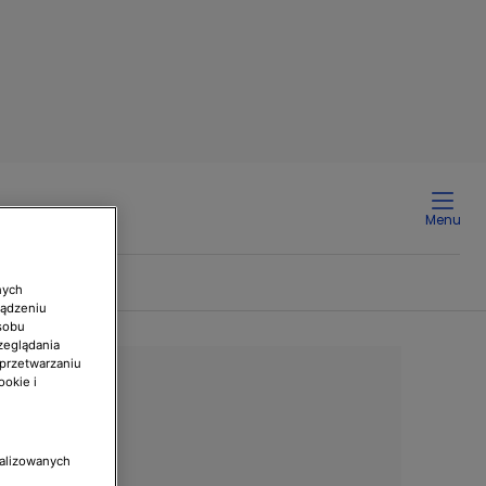
Menu
nych
ządzeniu
sobu
zeglądania
 przetwarzaniu
ookie i
nalizowanych