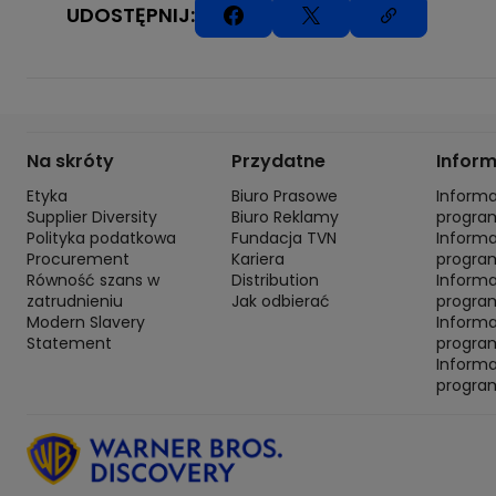
UDOSTĘPNIJ:
Na skróty
Przydatne
Infor
Etyka
Biuro Prasowe
Inform
Supplier Diversity
Biuro Reklamy
progra
Polityka podatkowa
Fundacja TVN
Inform
Procurement
Kariera
progra
Równość szans w
Distribution
Inform
zatrudnieniu
Jak odbierać
program
Modern Slavery
Inform
Statement
progra
Inform
progra