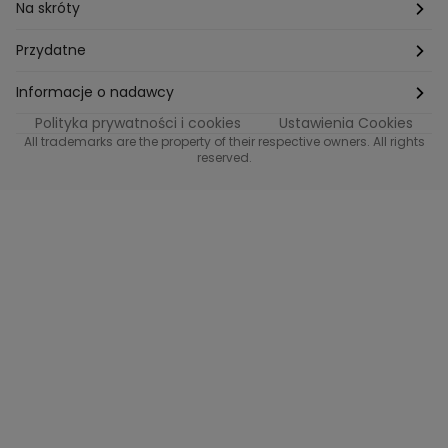
Na skróty
Etyka
Przydatne
Supplier Diversity
Biuro Prasowe
Informacje o nadawcy
Polityka prywatności i cookies
Ustawienia Cookies
Polityka podatkowa
Biuro Reklamy
Informacje o nadawcy programu METRO
All trademarks are the property of their respective owners. All rights
reserved.
Procurement
Fundacja TVN
Informacje o nadawcy programu iTvn
Równość szans w zatrudnieniu
Kariera
Informacje o nadawcy programu iTvn Extra
Modern Slavery Statement
Distribution
Informacje o nadawcy programu iTvn West
Jak odbierać
Informacje o nadawcy programu HGTV