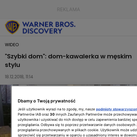
WIDEO
"Szybki dom": dom-kawalerka w męskim
stylu
18.12.2018, 11:14
Dbamy o Twoją prywatność
Jeśli użytkownik wyrazi na to zgodę, my, nasze
podmioty stowarzyszo
Partnerów IAB oraz
30
innych Zaufanych Partnerów może przechowywać
użytkownika i uzyskiwać do nich dostęp w celu zapewnienia bardziej 
przeglądania. Odbywa się to poprzez przetwarzanie danych osobowych
przeglądania przechowywanych w plikach cookie. Użytkownik może udzi
sprzeciwić się przetwarzaniu w oparciu o uzasadniony interes w dowoln