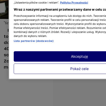
„Ustawienia plików cookie i reklam”.
Polityka Prywatności
Wraz z naszymi partnerami przetwarzamy dane w celu z
Przechowywanie informacji na urządzeniu lub dostęp do nich. Tworzenie 
spersonalizowanych reklam. Tworzenie profili w celu personalizacji treśc
"Szybki dom": dom-kawalerka w męskim stylu
celu doboru spersonalizowanych treści. Wykorzystanie profili do wybor
Pomiar efektywności treści. Pomiar efektywności reklam. Rozumienie odb
Beton, drewno, ciemne kolory, skóra - na
kombinacji danych z różnych źródeł. Rozwój i ulepszanie usług. Wykorz
to postawili Maciej i Karolina urządzając
danych do wyboru reklam.
Lista partnerów (dostawców)
dom dla Krzysztofa. Nieruchomość ma tylko
40 metrów kwadratowych i składa się z
salonu z kuchnią, sypialni i łazienki.
Akceptuję
Zobaczcie, jak wygląda dom-kawalerka w
męskim stylu!
Pokaż cele