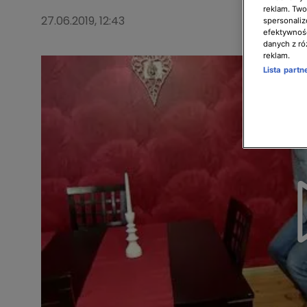
reklam. Twor
27.06.2019, 12:43
spersonaliz
efektywnośc
danych z ró
reklam.
Lista part