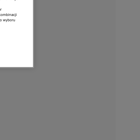
r
kombinacji
do wyboru