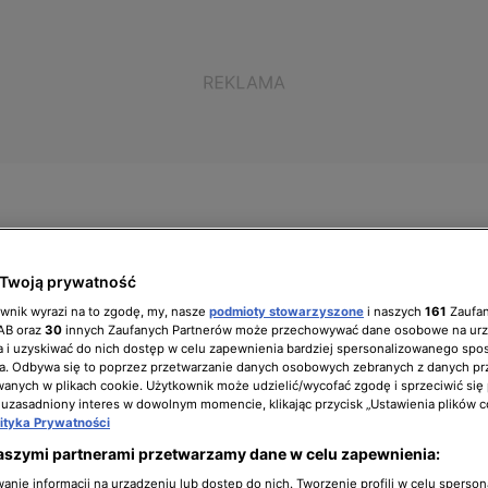
Twoją prywatność
ół zarządzający
Biuro prasowe
Kariera
ownik wyrazi na to zgodę, my, nasze
podmioty stowarzyszone
i naszych
161
Zaufa
IAB oraz
30
innych Zaufanych Partnerów może przechowywać dane osobowe na ur
 i uzyskiwać do nich dostęp w celu zapewnienia bardziej spersonalizowanego spo
a. Odbywa się to poprzez przetwarzanie danych osobowych zebranych z danych pr
nych w plikach cookie. Użytkownik może udzielić/wycofać zgodę i sprzeciwić się
ł i tańczył w 4. sezonie
 uzasadniony interes w dowolnym momencie, klikając przycisk „Ustawienia plików c
lityka Prywatności
aszymi partnerami przetwarzamy dane w celu zapewnienia:
nie informacji na urządzeniu lub dostęp do nich. Tworzenie profili w celu sperso