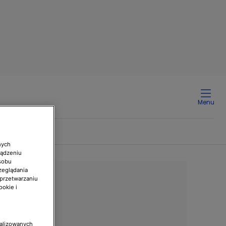
Menu
nych
ządzeniu
sobu
zeglądania
 przetwarzaniu
ookie i
nalizowanych