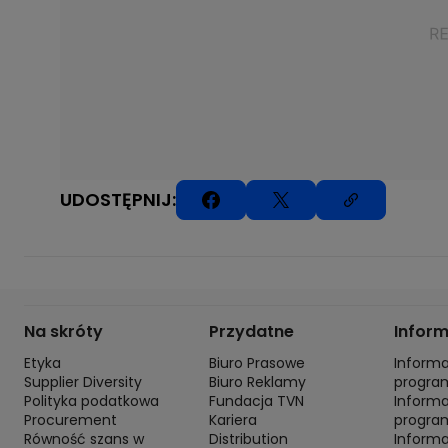
UDOSTĘPNIJ:
Na skróty
Przydatne
Infor
Etyka
Biuro Prasowe
Inform
Supplier Diversity
Biuro Reklamy
progra
Polityka podatkowa
Fundacja TVN
Inform
Procurement
Kariera
progra
Równość szans w
Distribution
Inform