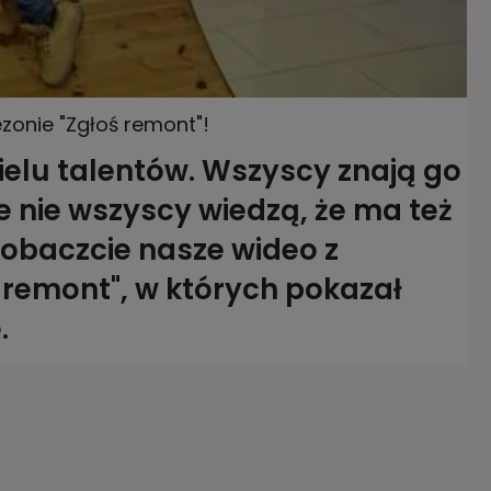
ezonie "Zgłoś remont"!
wielu talentów. Wszyscy znają go
e nie wszyscy wiedzą, że ma też
 Zobaczcie nasze wideo z
 remont", w których pokazał
.