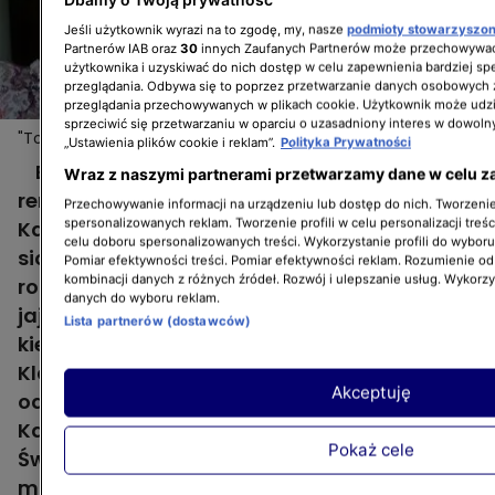
Jeśli użytkownik wyrazi na to zgodę, my, nasze
podmioty stowarzyszo
Partnerów IAB oraz
30
innych Zaufanych Partnerów może przechowywać
użytkownika i uzyskiwać do nich dostęp w celu zapewnienia bardziej 
przeglądania. Odbywa się to poprzez przetwarzanie danych osobowych
przeglądania przechowywanych w plikach cookie. Użytkownik może udzi
sprzeciwić się przetwarzaniu w oparciu o uzasadniony interes w dowoln
"Totalne remonty Szelągowskiej": Dorota odmieni
Więcej
„Ustawienia plików cookie i reklam”.
Polityka Prywatności
mieszkanie Karoliny i jej partnera
Bohaterką 4. odcinka programu "Totalne
Wraz z naszymi partnerami przetwarzamy dane w celu z
remonty Szelągowskiej" jest 34-letnia
Przechowywanie informacji na urządzeniu lub dostęp do nich. Tworzenie 
spersonalizowanych reklam. Tworzenie profili w celu personalizacji treśc
Karolina, którą do programu zgłosiła starsza
celu doboru spersonalizowanych treści. Wykorzystanie profili do wybor
siostra Klaudia. Ostatnio życie ich nie
Pomiar efektywności treści. Pomiar efektywności reklam. Rozumienie odb
kombinacji danych z różnych źródeł. Rozwój i ulepszanie usług. Wykorz
rozpieszczało. Klaudia zachorowała na raka
danych do wyboru reklam.
jajnika. To właśnie siostra była przy niej,
Lista partnerów (dostawców)
kiedy najbardziej tego potrzebowała.
Klaudia chciała podziękować jej za pomoc,
Akceptuję
oddanie i wsparcie podczas choroby.
Karolina pracuje w Fundacji „Kolorowy
Pokaż cele
Świat”, gdzie opiekuje się przede wszystkim
małymi pacjentami z niepełnosprawnością