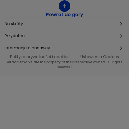
Powrót do góry
Na skróty
Etyka
Przydatne
Supplier Diversity
Biuro Prasowe
Informacje o nadawcy
Polityka prywatności i cookies
Ustawienia Cookies
Polityka podatkowa
Biuro Reklamy
Informacje o nadawcy programu METRO
All trademarks are the property of their respective owners. All rights
reserved.
Procurement
Fundacja TVN
Informacje o nadawcy programu iTvn
Równość szans w zatrudnieniu
Kariera
Informacje o nadawcy programu iTvn Extra
Modern Slavery Statement
Distribution
Informacje o nadawcy programu iTvn West
Jak odbierać
Informacje o nadawcy programu HGTV