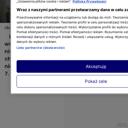
„Ustawienia plików cookie i reklam”.
Polityka Prywatności
Wraz z naszymi partnerami przetwarzamy dane w celu z
Przechowywanie informacji na urządzeniu lub dostęp do nich. Tworzenie 
spersonalizowanych reklam. Tworzenie profili w celu personalizacji treśc
Ukraińska ekipa "Domowych rewolucji" to... geniusze zła?!
celu doboru spersonalizowanych treści. Wykorzystanie profili do wybor
Pomiar efektywności treści. Pomiar efektywności reklam. Rozumienie odb
Dorota Szelągowska nie kryje sympatii do
kombinacji danych z różnych źródeł. Rozwój i ulepszanie usług. Wykorz
danych do wyboru reklam.
wszystkich członków swojej ekipy i ma dla
Lista partnerów (dostawców)
nich wiele wyrozumiałości. Są jednak takie
chwile, kiedy zaczyna ich podejrzewać o
nieczyste zagrania... ;) Zobaczcie fragment
Akceptuję
7. odcinka "Domowych rewolucji"!
Pokaż cele