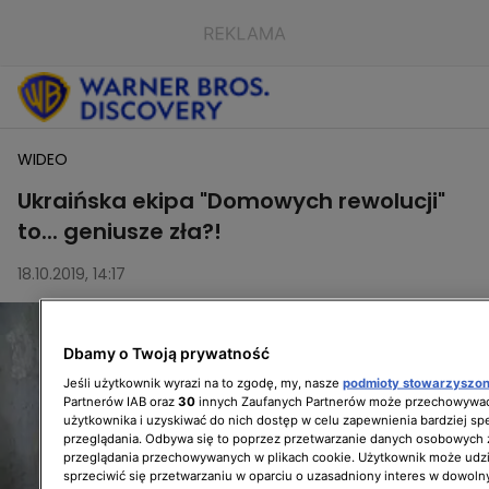
WIDEO
Ukraińska ekipa "Domowych rewolucji"
to... geniusze zła?!
18.10.2019, 14:17
Dbamy o Twoją prywatność
Jeśli użytkownik wyrazi na to zgodę, my, nasze
podmioty stowarzyszo
Partnerów IAB oraz
30
innych Zaufanych Partnerów może przechowywać
użytkownika i uzyskiwać do nich dostęp w celu zapewnienia bardziej 
przeglądania. Odbywa się to poprzez przetwarzanie danych osobowych
przeglądania przechowywanych w plikach cookie. Użytkownik może udzi
sprzeciwić się przetwarzaniu w oparciu o uzasadniony interes w dowoln