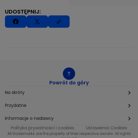
UDOSTĘPNIJ:
Powrót do góry
Na skróty
Etyka
Przydatne
Supplier Diversity
Biuro Prasowe
Informacje o nadawcy
Polityka prywatności i cookies
Ustawienia Cookies
Polityka podatkowa
Biuro Reklamy
Informacje o nadawcy programu METRO
All trademarks are the property of their respective owners. All rights