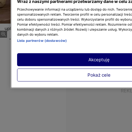
Wraz z naszymi partnerami przetwarzamy dane w celu z
Przechowywanie informacji na urządzeniu lub dostęp do nich. Tworzenie 
spersonalizowanych reklam. Tworzenie profili w celu personalizacji treśc
celu doboru spersonalizowanych treści. Wykorzystanie profili do wybor
Pomiar efektywności treści. Pomiar efektywności reklam. Rozumienie odb
upload/hgtv/video_watermark_hgtv/HGTV_DD_201
Więcej
kombinacji danych z różnych źródeł. Rozwój i ulepszanie usług. Wykorz
71030_Dekoracje
danych do wyboru reklam.
.
Lista partnerów (dostawców)
Akceptuję
Pokaż cele