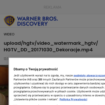
WIDEO
upload/hgtv/video_watermark_hgtv/
HGTV_DD_20171030_Dekoracje.mp4
13.11.2019, 14:03
Dbamy o Twoją prywatność
Jeśli użytkownik wyrazi na to zgodę, my, nasze
podmioty stowarzyszo
Partnerów IAB oraz
30
innych Zaufanych Partnerów może przechowywać
użytkownika i uzyskiwać do nich dostęp w celu zapewnienia bardziej 
przeglądania. Odbywa się to poprzez przetwarzanie danych osobowych
przeglądania przechowywanych w plikach cookie. Użytkownik może udzi
sprzeciwić się przetwarzaniu w oparciu o uzasadniony interes w dowoln
„Ustawienia plików cookie i reklam”.
Polityka Prywatności