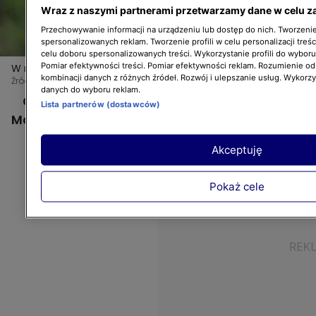
Wraz z naszymi partnerami przetwarzamy dane w celu z
Przechowywanie informacji na urządzeniu lub dostęp do nich. Tworzenie 
spersonalizowanych reklam. Tworzenie profili w celu personalizacji treśc
celu doboru spersonalizowanych treści. Wykorzystanie profili do wybor
Pomiar efektywności treści. Pomiar efektywności reklam. Rozumienie odb
W nowych odcinkach "Nowej Mai w ogrodzie" będzie
Więcej
kombinacji danych z różnych źródeł. Rozwój i ulepszanie usług. Wykorz
jeszcze więcej porad!
Źródło zdj. gł.: Bartosz Krupa
danych do wyboru reklam.
Co zobaczycie już niedługo w programie
Lista partnerów (dostawców)
Mai Popielarskiej? Sprawdźcie!
Akceptuję
Pokaż cele