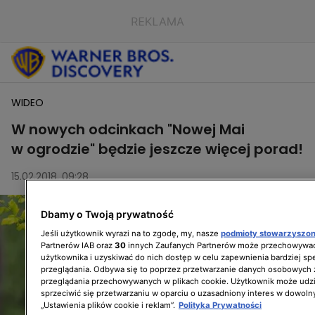
WIDEO
W nowych odcinkach "Nowej Mai
w ogrodzie" będzie jeszcze więcej porad!
15.02.2018, 09:28
Dbamy o Twoją prywatność
Jeśli użytkownik wyrazi na to zgodę, my, nasze
podmioty stowarzyszo
Partnerów IAB oraz
30
innych Zaufanych Partnerów może przechowywać
użytkownika i uzyskiwać do nich dostęp w celu zapewnienia bardziej 
przeglądania. Odbywa się to poprzez przetwarzanie danych osobowych
przeglądania przechowywanych w plikach cookie. Użytkownik może udzi
sprzeciwić się przetwarzaniu w oparciu o uzasadniony interes w dowoln
„Ustawienia plików cookie i reklam”.
Polityka Prywatności