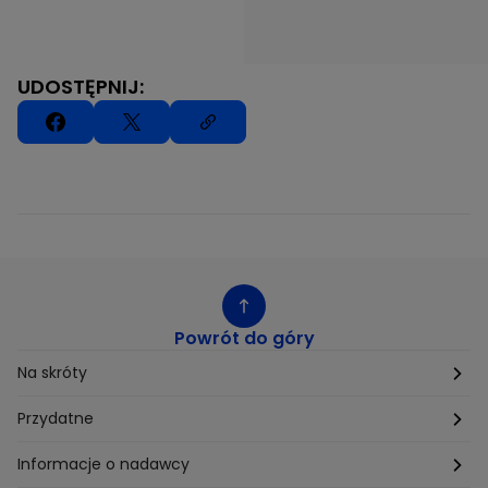
UDOSTĘPNIJ:
Powrót do góry
Na skróty
Etyka
Przydatne
Supplier Diversity
Biuro Prasowe
Informacje o nadawcy