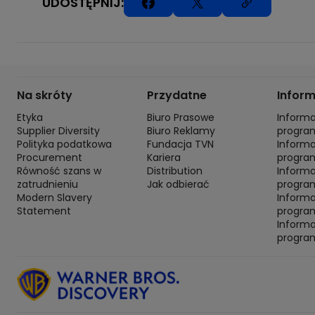
UDOSTĘPNIJ:
Na skróty
Przydatne
Infor
Etyka
Biuro Prasowe
Inform
Supplier Diversity
Biuro Reklamy
progra
Polityka podatkowa
Fundacja TVN
Inform
Procurement
Kariera
progra
Równość szans w
Distribution
Inform
zatrudnieniu
Jak odbierać
program
Modern Slavery
Inform
Statement
progra
Inform
progra