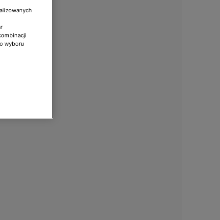
nalizowanych
r
kombinacji
do wyboru