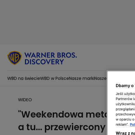
WBD na świecie
WBD w Polsce
Nasze marki
Nasze wartości
Zesp
Dbamy o 
Jeśli użytk
Partnerów 
WIDEO
użytkownika
przeglądani
"Weekendowa metamorfoza
przechowywa
w oparciu o
a tu... przewiercony prze
reklam”.
Po
Wraz z n