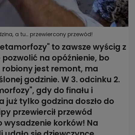
na, a tu... przewiercony przewód!
etamorfozy" to zawsze wyścig z
 pozwolić na opóźnienie, bo
 robiony jest remont, ma
lonej godzinie. W 3. odcinku 2.
fozy", gdy do finału i
ła już tylko godzina doszło do
ipy przewiercił przewód
o wysadzenie korków! Na
 udało się dziewczynce