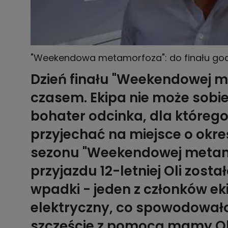
"Weekendowa metamorfoza": do finału godzi
Dzień finału "Weekendowej m
czasem. Ekipa nie może sobie
bohater odcinka, dla którego
przyjechać na miejsce o okreś
sezonu "Weekendowej metamor
przyjazdu 12-letniej Oli zosta
wpadki - jeden z członków ek
elektryczny, co spowodował
szczęście z pomocą mamy Oli