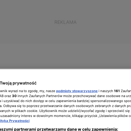
ół zarządzający
Biuro prasowe
Kariera
Twoją prywatność
ownik wyrazi na to zgodę, my, nasze
podmioty stowarzyszone
i naszych
161
Zaufa
IAB oraz
30
innych Zaufanych Partnerów może przechowywać dane osobowe na ur
 i uzyskiwać do nich dostęp w celu zapewnienia bardziej spersonalizowanego spo
a. Odbywa się to poprzez przetwarzanie danych osobowych zebranych z danych pr
": do finału godzina,
nych w plikach cookie. Użytkownik może udzielić/wycofać zgodę i sprzeciwić się
 uzasadniony interes w dowolnym momencie, klikając przycisk „Ustawienia plików c
wód!
lityka Prywatności
aszymi partnerami przetwarzamy dane w celu zapewnienia: