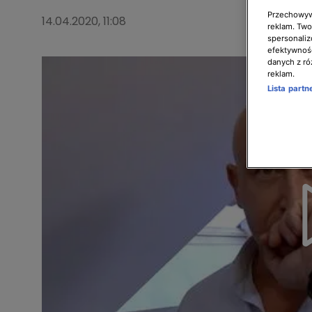
Przechowywa
14.04.2020, 11:08
reklam. Twor
spersonaliz
efektywnośc
danych z ró
reklam.
Lista part