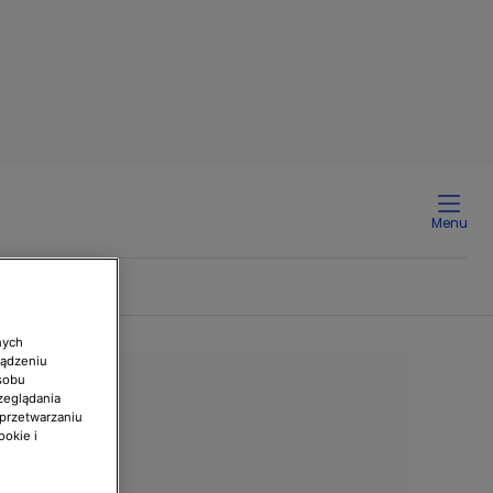
Menu
nych
ządzeniu
sobu
zeglądania
 przetwarzaniu
ookie i