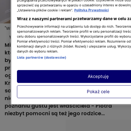
przeglądania przechowywanych w plikach cookie. Użytkownik może udzi
sprzeciwić się przetwarzaniu w oparciu o uzasadniony interes w dowoln
„Ustawienia plików cookie i reklam”.
Polityka Prywatności
Wraz z naszymi partnerami przetwarzamy dane w celu z
Przechowywanie informacji na urządzeniu lub dostęp do nich. Tworzenie 
"Weekendowa metamorfoza": jaki styl? jaki kolor?
Więcej
spersonalizowanych reklam. Tworzenie profili w celu personalizacji treśc
Krzysztof nie wie nic!
W "Weekendowej metamorfozie" Krzysztof
celu doboru spersonalizowanych treści. Wykorzystanie profili do wybor
Pomiar efektywności treści. Pomiar efektywności reklam. Rozumienie odb
Miruć nie ma możliwości zapytać osoby,
kombinacji danych z różnych źródeł. Rozwój i ulepszanie usług. Wykorz
której robi remont, o gusta, bo remont ma
danych do wyboru reklam.
Lista partnerów (dostawców)
być dla niej niespodzianką. Zazwyczaj więc
próbuje wydedukować, co ta osoba lubi,
oglądając jej pokój. W 4. odcinku 2. sezonu
Akceptuję
Krzysztof dostaje zadanie wykończenia
salonu z aneksem kuchennym w nowym,
Pokaż cele
nieurządzonym jeszcze mieszkaniu. W
poznaniu gustu jest właściciela - Piotra
niezbyt pomocni są też jego rodzice...