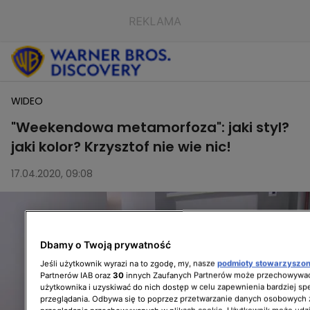
WIDEO
"Weekendowa metamorfoza": jaki styl?
jaki kolor? Krzysztof nie wie nic!
17.04.2020, 09:08
Dbamy o Twoją prywatność
Jeśli użytkownik wyrazi na to zgodę, my, nasze
podmioty stowarzyszo
Partnerów IAB oraz
30
innych Zaufanych Partnerów może przechowywać
użytkownika i uzyskiwać do nich dostęp w celu zapewnienia bardziej 
przeglądania. Odbywa się to poprzez przetwarzanie danych osobowych