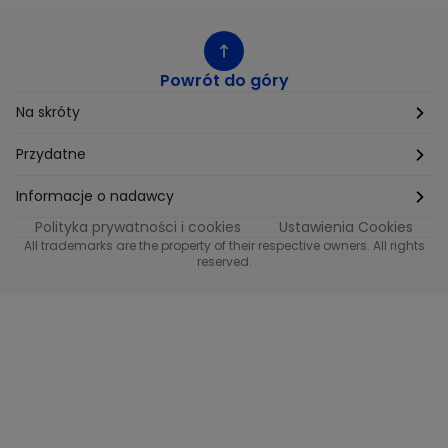
Powrót do góry
Na skróty
Etyka
Przydatne
Supplier Diversity
Biuro Prasowe
Informacje o nadawcy
Polityka prywatności i cookies
Ustawienia Cookies
Polityka podatkowa
Biuro Reklamy
Informacje o nadawcy programu METRO
All trademarks are the property of their respective owners. All rights
reserved.
Procurement
Fundacja TVN
Informacje o nadawcy programu iTvn
Równość szans w zatrudnieniu
Kariera
Informacje o nadawcy programu iTvn Extra
Modern Slavery Statement
Distribution
Informacje o nadawcy programu iTvn West
Jak odbierać
Informacje o nadawcy programu HGTV