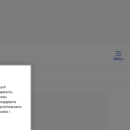
Menu
nych
ządzeniu
sobu
zeglądania
 przetwarzaniu
ookie i