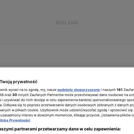
ół zarządzający
Biuro prasowe
Kariera
Twoją prywatność
ownik wyrazi na to zgodę, my, nasze
podmioty stowarzyszone
i naszych
161
Zaufa
IAB oraz
30
innych Zaufanych Partnerów może przechowywać dane osobowe na ur
 i uzyskiwać do nich dostęp w celu zapewnienia bardziej spersonalizowanego spo
a. Odbywa się to poprzez przetwarzanie danych osobowych zebranych z danych pr
": Krzysztof Miruć odkrył
nych w plikach cookie. Użytkownik może udzielić/wycofać zgodę i sprzeciwić się
 uzasadniony interes w dowolnym momencie, klikając przycisk „Ustawienia plików c
lityka Prywatności
aszymi partnerami przetwarzamy dane w celu zapewnienia: