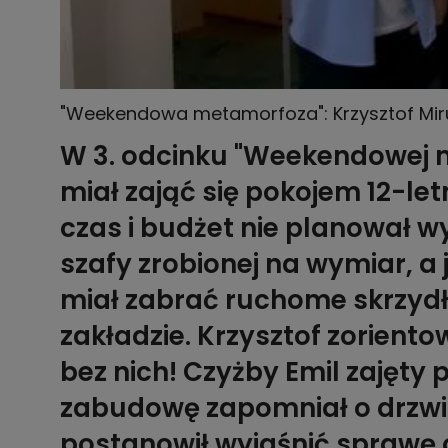
"Weekendowa metamorfoza": Krzysztof Mir
W 3. odcinku "Weekendowej 
miał zająć się pokojem 12-let
czas i budżet nie planował w
szafy zrobionej na wymiar, a je
miał zabrać ruchome skrzydł
zakładzie. Krzysztof zorientow
bez nich! Czyżby Emil zajęt
zabudowę zapomniał o drzwia
postanowił wyjaśnić sprawę 