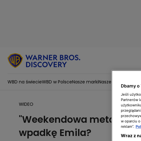
WBD na świecie
WBD w Polsce
Nasze marki
Nasze wartości
Zesp
Dbamy o 
Jeśli użytk
Partnerów 
WIDEO
użytkownika
przeglądani
"Weekendowa metamorfoza
przechowywa
w oparciu o
reklam”.
Po
wpadkę Emila?
Wraz z n