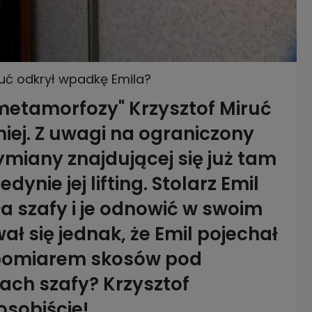
uć odkrył wpadkę Emila?
metamorfozy" Krzysztof Miruć
niej. Z uwagi na ograniczony
ymiany znajdującej się już tam
dynie jej lifting. Stolarz Emil
a szafy i je odnowić w swoim
ał się jednak, że Emil pojechał
y pomiarem skosów pod
ch szafy? Krzysztof
osobiście!