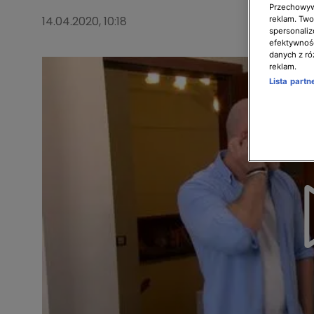
Przechowywa
14.04.2020, 10:18
reklam. Twor
spersonaliz
efektywnośc
danych z ró
reklam.
Lista part