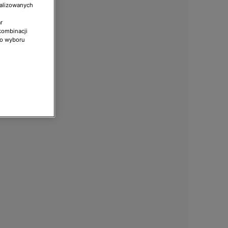
nalizowanych
r
kombinacji
do wyboru