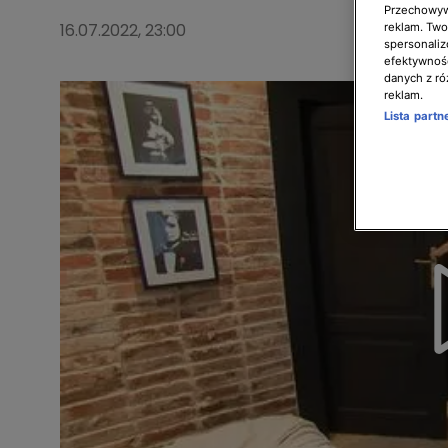
Przechowywa
16.07.2022, 23:00
reklam. Twor
spersonaliz
efektywnośc
danych z ró
reklam.
Lista part