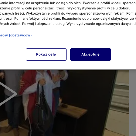
nie informacji na urządzeniu lub dostęp do nich. Tworzenie profili w celu sperso
zenie profili w celu personalizacji treści. Wykorzystywanie profili w celu doboru
owanych treści. Wykorzystanie profili do wyboru spersonalizowanych reklam. Pomia
i treści. Pomiar efektywności reklam. Rozumienie odbiorców dzięki statystyce lub 
żnych źródeł. Rozwój i ulepszanie usług. Wykorzystywanie ograniczonych danych 
nerów (dostawców)
Pokaż cele
Akceptuję