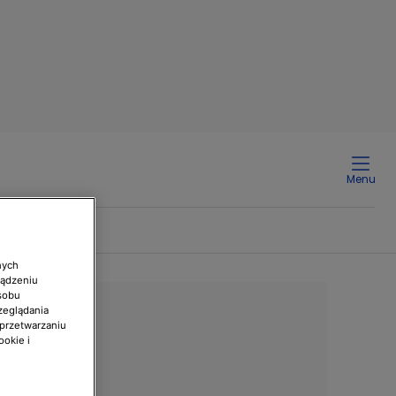
Menu
nych
ządzeniu
sobu
zeglądania
 przetwarzaniu
ookie i