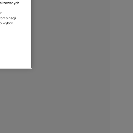
nalizowanych
r
kombinacji
do wyboru