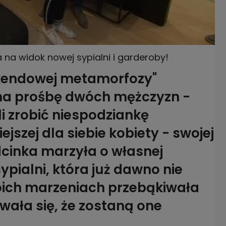
a widok nowej sypialni i garderoby!
ekendowej metamorfozy"
 na prośbę dwóch mężczyzn -
li zrobić niespodziankę
jszej dla siebie kobiety - swojej
dcinka marzyła o własnej
ypialni, która już dawno nie
oich marzeniach przebąkiwała
ewała się, że zostaną one