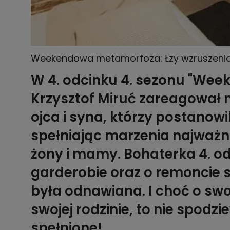
Weekendowa metamorfoza: Łzy wzruszenia n
W 4. odcinku 4. sezonu "We
Krzysztof Miruć zareagował
ojca i syna, którzy postanowi
spełniając marzenia najważnie
żony i mamy. Bohaterka 4. o
garderobie oraz o remoncie s
była odnawiana. I choć o sw
swojej rodzinie, to nie spodzi
spełnione!