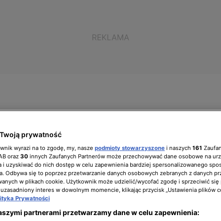
ół zarządzający
Biuro prasowe
Kariera
Twoją prywatność
ownik wyrazi na to zgodę, my, nasze
podmioty stowarzyszone
i naszych
161
Zaufa
IAB oraz
30
innych Zaufanych Partnerów może przechowywać dane osobowe na ur
 i uzyskiwać do nich dostęp w celu zapewnienia bardziej spersonalizowanego spo
a. Odbywa się to poprzez przetwarzanie danych osobowych zebranych z danych pr
: Łzy wzruszenia na widok
nych w plikach cookie. Użytkownik może udzielić/wycofać zgodę i sprzeciwić się
 uzasadniony interes w dowolnym momencie, klikając przycisk „Ustawienia plików c
lityka Prywatności
y!
aszymi partnerami przetwarzamy dane w celu zapewnienia: