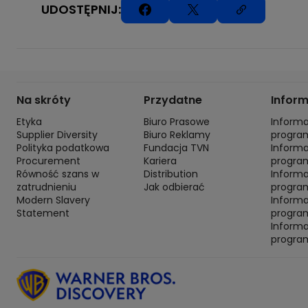
UDOSTĘPNIJ:
Na skróty
Przydatne
Infor
Etyka
Biuro Prasowe
Inform
Supplier Diversity
Biuro Reklamy
progra
Polityka podatkowa
Fundacja TVN
Inform
Procurement
Kariera
progra
Równość szans w
Distribution
Inform
zatrudnieniu
Jak odbierać
program
Modern Slavery
Inform
Statement
progra
Inform
progra