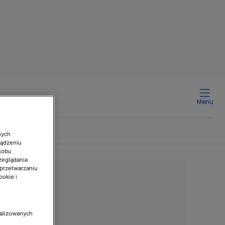
Menu
nych
ządzeniu
sobu
zeglądania
 przetwarzaniu
ookie i
nalizowanych