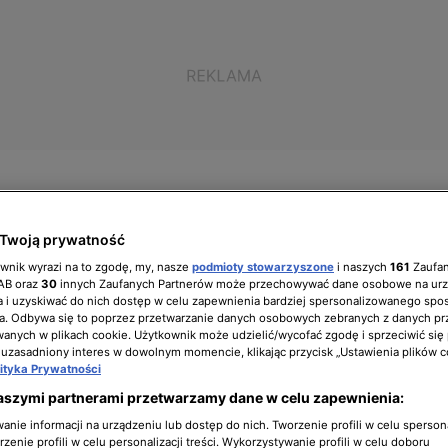
Twoją prywatność
ół zarządzający
Biuro prasowe
Kariera
ownik wyrazi na to zgodę, my, nasze
podmioty stowarzyszone
i naszych
161
Zaufa
IAB oraz
30
innych Zaufanych Partnerów może przechowywać dane osobowe na ur
 i uzyskiwać do nich dostęp w celu zapewnienia bardziej spersonalizowanego spo
a. Odbywa się to poprzez przetwarzanie danych osobowych zebranych z danych pr
nych w plikach cookie. Użytkownik może udzielić/wycofać zgodę i sprzeciwić się
 uzasadniony interes w dowolnym momencie, klikając przycisk „Ustawienia plików c
dkoszulków
lityka Prywatności
aszymi partnerami przetwarzamy dane w celu zapewnienia:
nie informacji na urządzeniu lub dostęp do nich. Tworzenie profili w celu sperso
zenie profili w celu personalizacji treści. Wykorzystywanie profili w celu doboru