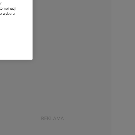
r
kombinacji
do wyboru