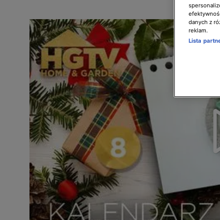
spersonaliz
efektywnośc
danych z ró
reklam.
Lista part