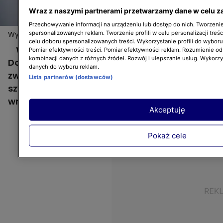
Wraz z naszymi partnerami przetwarzamy dane w celu z
Przechowywanie informacji na urządzeniu lub dostęp do nich. Tworzenie 
spersonalizowanych reklam. Tworzenie profili w celu personalizacji treśc
Wyjątkowe lustro ze zwykłego lustra
celu doboru spersonalizowanych treści. Wykorzystanie profili do wybor
W jednym z odcinków "Dorota was urządzi"
Pomiar efektywności treści. Pomiar efektywności reklam. Rozumienie odb
kombinacji danych z różnych źródeł. Rozwój i ulepszanie usług. Wykorz
Dorota Szelągowska pokazała, jak ze
danych do wyboru reklam.
zwykłego lustra kupionego w sklepie zrobić
Lista partnerów (dostawców)
szybko i tanio wyjątkowy dodatek do
wnętrza. Zobaczcie!
Akceptuję
Pokaż cele