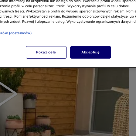
nie informacji na urządzeniu lub dostęp do nich. Tworzenie profili w celu sperso
zenie profili w celu personalizacji treści. Wykorzystywanie profili w celu doboru
owanych treści. Wykorzystanie profili do wyboru spersonalizowanych reklam. Pomia
i treści. Pomiar efektywności reklam. Rozumienie odbiorców dzięki statystyce lub 
żnych źródeł. Rozwój i ulepszanie usług. Wykorzystywanie ograniczonych danych 
nerów (dostawców)
Pokaż cele
Akceptuję