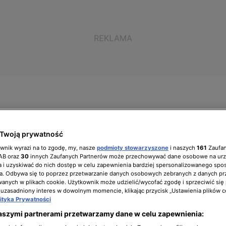
ół zarządzający
Biuro prasowe
Kariera
Twoją prywatność
ownik wyrazi na to zgodę, my, nasze
podmioty stowarzyszone
i naszych
161
Zaufa
IAB oraz
30
innych Zaufanych Partnerów może przechowywać dane osobowe na ur
 i uzyskiwać do nich dostęp w celu zapewnienia bardziej spersonalizowanego spo
a. Odbywa się to poprzez przetwarzanie danych osobowych zebranych z danych pr
nych w plikach cookie. Użytkownik może udzielić/wycofać zgodę i sprzeciwić się
ajszybciej i najprościej
 uzasadniony interes w dowolnym momencie, klikając przycisk „Ustawienia plików c
lityka Prywatności
awan?
aszymi partnerami przetwarzamy dane w celu zapewnienia: