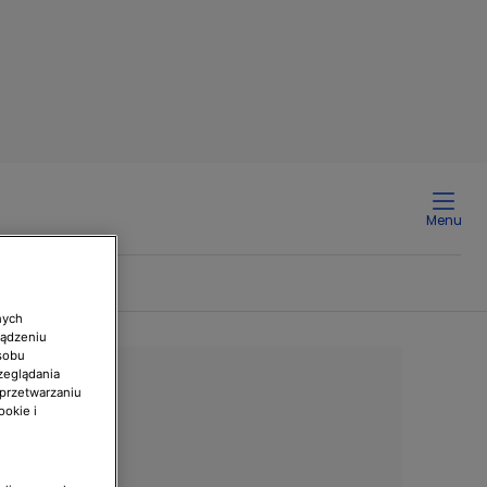
Menu
nych
ządzeniu
sobu
zeglądania
 przetwarzaniu
ookie i