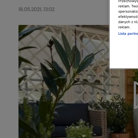
Przechowywa
reklam. Twor
18.05.2021, 13:02
spersonaliz
efektywnośc
danych z ró
reklam.
Lista part