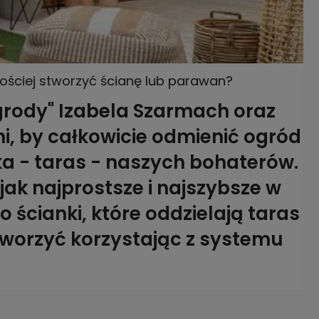
rościej stworzyć ścianę lub parawan?
ody" Izabela Szarmach oraz
i, by całkowicie odmienić ogród
ka - taras - naszych bohaterów.
jak najprostsze i najszybsze w
 ścianki, które oddzielają taras
tworzyć korzystając z systemu