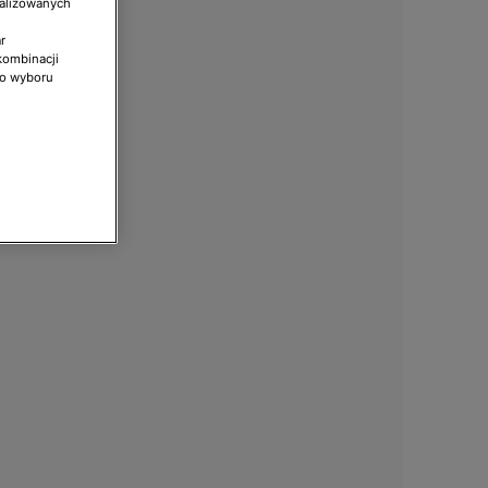
nalizowanych
r
kombinacji
do wyboru