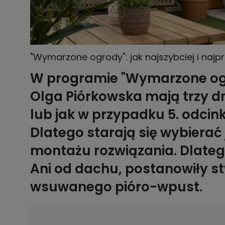
"Wymarzone ogrody": jak najszybciej i najp
W programie "Wymarzone ogr
Olga Piórkowska mają trzy dn
lub jak w przypadku 5. odcin
Dlatego starają się wybierać 
montażu rozwiązania. Dlatego
Ani od dachu, postanowiły s
wsuwanego pióro-wpust.