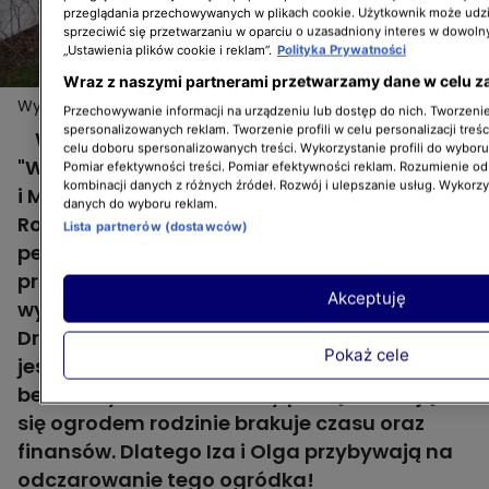
przeglądania przechowywanych w plikach cookie. Użytkownik może udzi
sprzeciwić się przetwarzaniu w oparciu o uzasadniony interes w dowoln
„Ustawienia plików cookie i reklam”.
Polityka Prywatności
Wraz z naszymi partnerami przetwarzamy dane w celu z
Wymarzone ogrody: ogród z kostki brukowej czeka
Więcej
Przechowywanie informacji na urządzeniu lub dostęp do nich. Tworzenie 
na metamorfozę!
spersonalizowanych reklam. Tworzenie profili w celu personalizacji treśc
W siódmym odcinku piątego sezonu
celu doboru spersonalizowanych treści. Wykorzystanie profili do wybor
"Wymarzonych ogrodów" poznamy Karolinę
Pomiar efektywności treści. Pomiar efektywności reklam. Rozumienie odb
kombinacji danych z różnych źródeł. Rozwój i ulepszanie usług. Wykorz
i Marcina wraz z dwójką małych synków.
danych do wyboru reklam.
Rodzina mieszka w uroczym mieszkaniu
Lista partnerów (dostawców)
pełnym pięknych roślin, do którego
przynależy ogródek, który w połowie
Akceptuję
wyłożony jest paskudną, zarośniętą kostką.
Druga połowa to trawnik, a całość otoczona
Pokaż cele
jest szpecącym rozpadającym się
betonowym murkiem. Aby porządnie zająć
się ogrodem rodzinie brakuje czasu oraz
finansów. Dlatego Iza i Olga przybywają na
odczarowanie tego ogródka!