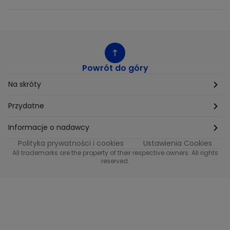
Powrót do góry
Na skróty
Etyka
Przydatne
Supplier Diversity
Biuro Prasowe
Informacje o nadawcy
Polityka prywatności i cookies
Ustawienia Cookies
Polityka podatkowa
Biuro Reklamy
Informacje o nadawcy programu METRO
All trademarks are the property of their respective owners. All rights
reserved.
Procurement
Fundacja TVN
Informacje o nadawcy programu iTvn
Równość szans w zatrudnieniu
Kariera
Informacje o nadawcy programu iTvn Extra
Modern Slavery Statement
Distribution
Informacje o nadawcy programu iTvn West