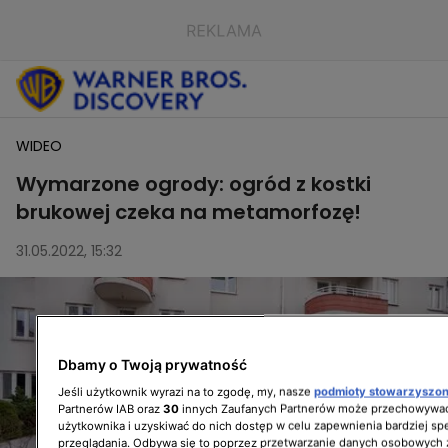
WIDEO
Wymarzone ogrody: ogród z kostki
brukowej czeka na metamorfozę!
31.05.2022, 15:32
Dbamy o Twoją prywatność
Jeśli użytkownik wyrazi na to zgodę, my, nasze
podmioty stowarzyszo
Partnerów IAB oraz
30
innych Zaufanych Partnerów może przechowywać
użytkownika i uzyskiwać do nich dostęp w celu zapewnienia bardziej 
przeglądania. Odbywa się to poprzez przetwarzanie danych osobowych