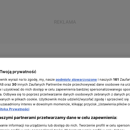
Twoją prywatność
ół zarządzający
Biuro prasowe
Kariera
ownik wyrazi na to zgodę, my, nasze
podmioty stowarzyszone
i naszych
161
Zaufa
IAB oraz
30
innych Zaufanych Partnerów może przechowywać dane osobowe na ur
 i uzyskiwać do nich dostęp w celu zapewnienia bardziej spersonalizowanego spo
a. Odbywa się to poprzez przetwarzanie danych osobowych zebranych z danych pr
nych w plikach cookie. Użytkownik może udzielić/wycofać zgodę i sprzeciwić się
 uzasadniony interes w dowolnym momencie, klikając przycisk „Ustawienia plików c
zeczy Od-Nowa"
lityka Prywatności
aszymi partnerami przetwarzamy dane w celu zapewnienia:
nie informacji na urządzeniu lub dostęp do nich. Tworzenie profili w celu sperso