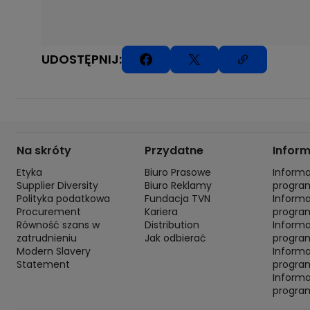
UDOSTĘPNIJ:
Na skróty
Przydatne
Infor
Etyka
Biuro Prasowe
Inform
Supplier Diversity
Biuro Reklamy
progra
Polityka podatkowa
Fundacja TVN
Inform
Procurement
Kariera
progra
Równość szans w
Distribution
Inform
zatrudnieniu
Jak odbierać
program
Modern Slavery
Inform
Statement
progra
Inform
progra