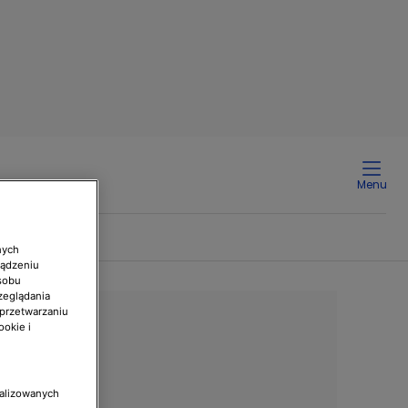
Menu
nych
ządzeniu
sobu
zeglądania
 przetwarzaniu
ookie i
nalizowanych