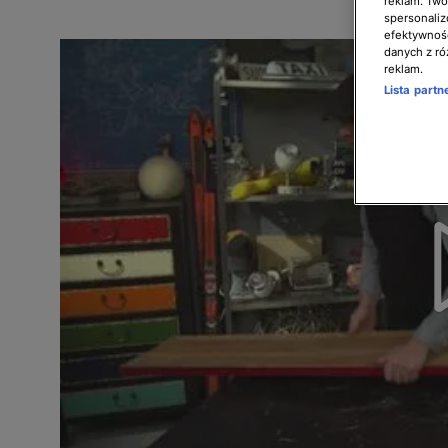
reklam. Twor
spersonaliz
efektywnośc
danych z ró
reklam.
Lista part