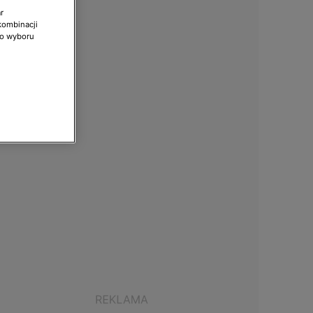
r
kombinacji
do wyboru