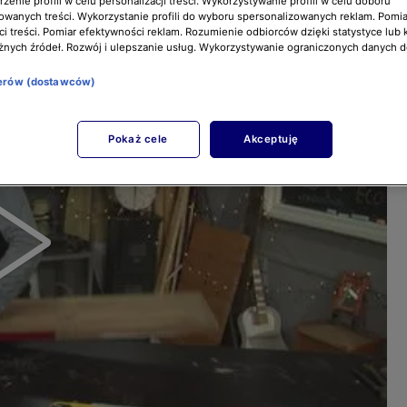
zenie profili w celu personalizacji treści. Wykorzystywanie profili w celu doboru
owanych treści. Wykorzystanie profili do wyboru spersonalizowanych reklam. Pomia
i treści. Pomiar efektywności reklam. Rozumienie odbiorców dzięki statystyce lub 
żnych źródeł. Rozwój i ulepszanie usług. Wykorzystywanie ograniczonych danych 
nerów (dostawców)
Pokaż cele
Akceptuję