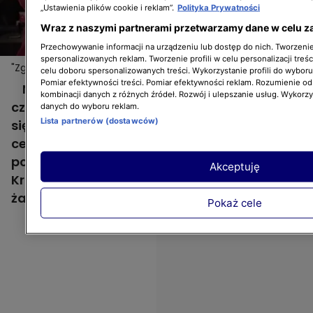
„Ustawienia plików cookie i reklam”.
Polityka Prywatności
Wraz z naszymi partnerami przetwarzamy dane w celu z
Przechowywanie informacji na urządzeniu lub dostęp do nich. Tworzenie 
spersonalizowanych reklam. Tworzenie profili w celu personalizacji treśc
"Zgłoś remont": Blowek wkręcił mamie, że ogolił się
Więcej
celu doboru spersonalizowanych treści. Wykorzystanie profili do wybor
na Krzysztofa Mirucia!
Pomiar efektywności treści. Pomiar efektywności reklam. Rozumienie odb
Na swoim kanale na YouTubie Blowek
kombinacji danych z różnych źródeł. Rozwój i ulepszanie usług. Wykorz
często publikuje zabawne filmiki, zdarza mu
danych do wyboru reklam.
Lista partnerów (dostawców)
się tez robić żarty innym. Tym razem na
celownik wziął swoją mamę, której
postanowił wkręcić, że... ogolił się na łyso jak
Akceptuję
Krzysztof Miruć. Reakcję mamy Blowka na
żart zobaczycie na jego kanale.
Pokaż cele