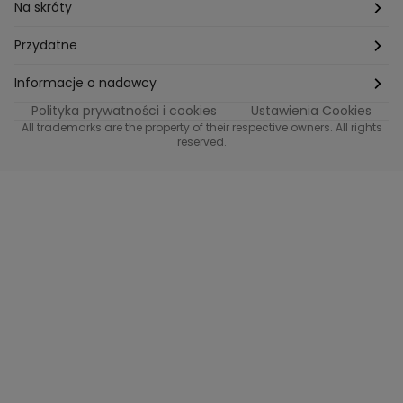
Na skróty
Etyka
Przydatne
Supplier Diversity
Biuro Prasowe
Informacje o nadawcy
Polityka prywatności i cookies
Ustawienia Cookies
Polityka podatkowa
Biuro Reklamy
Informacje o nadawcy programu METRO
All trademarks are the property of their respective owners. All rights
reserved.
Procurement
Fundacja TVN
Informacje o nadawcy programu iTvn
Równość szans w zatrudnieniu
Kariera
Informacje o nadawcy programu iTvn Extra
Modern Slavery Statement
Distribution
Informacje o nadawcy programu iTvn West
Jak odbierać
Informacje o nadawcy programu HGTV