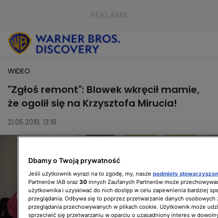
WIDEO
"Zgłoś remont": Blowek wkręcił mamie,
że ogolił się na Krzysztofa Mirucia!
21.05.2018, 13:18
Dbamy o Twoją prywatność
Jeśli użytkownik wyrazi na to zgodę, my, nasze
podmioty stowarzyszo
Partnerów IAB oraz
30
innych Zaufanych Partnerów może przechowywać
użytkownika i uzyskiwać do nich dostęp w celu zapewnienia bardziej 
przeglądania. Odbywa się to poprzez przetwarzanie danych osobowych
przeglądania przechowywanych w plikach cookie. Użytkownik może udzi
sprzeciwić się przetwarzaniu w oparciu o uzasadniony interes w dowoln