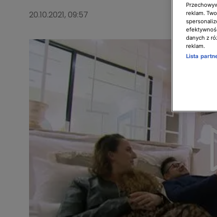
Przechowywa
20.10.2021, 09:57
reklam. Twor
spersonaliz
efektywnośc
danych z ró
reklam.
Lista part