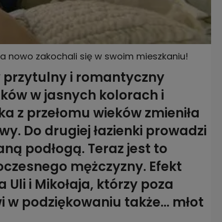
e na nowo zakochali się w swoim mieszkaniu!
w przytulny i romantyczny
ków w jasnych kolorach i
enka z przełomu wieków zmieniła
wy. Do drugiej łazienki prowadzi
ną podłogą. Teraz jest to
czesnego mężczyzny. Efekt
Uli i Mikołaja, którzy poza
i w podziękowaniu także... młot