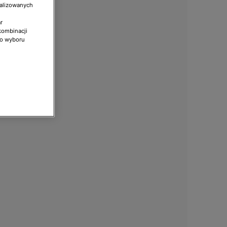
nalizowanych
r
kombinacji
do wyboru