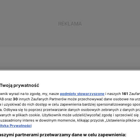
ół zarządzający
Biuro prasowe
Kariera
Twoją prywatność
ownik wyrazi na to zgodę, my, nasze
podmioty stowarzyszone
i naszych
161
Zaufa
IAB oraz
30
innych Zaufanych Partnerów może przechowywać dane osobowe na ur
 i uzyskiwać do nich dostęp w celu zapewnienia bardziej spersonalizowanego spo
a. Odbywa się to poprzez przetwarzanie danych osobowych zebranych z danych pr
 Miruć sprawił, że na nowo
nych w plikach cookie. Użytkownik może udzielić/wycofać zgodę i sprzeciwić się
 uzasadniony interes w dowolnym momencie, klikając przycisk „Ustawienia plików c
lityka Prywatności
ieszkaniu!
aszymi partnerami przetwarzamy dane w celu zapewnienia: