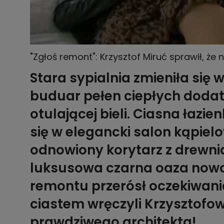
"Zgłoś remont": Krzysztof Miruć sprawił, ż
Stara sypialnia zmieniła się 
buduar pełen ciepłych dodat
otulającej bieli. Ciasna łazi
się w elegancki salon kąpielo
odnowiony korytarz z drewnia
luksusowa czarna oaza nowo
remontu przerósł oczekiwania 
ciastem wręczyli Krzysztofow
prawdziwego architekta!