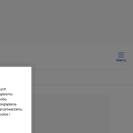
Menu
nych
ządzeniu
sobu
zeglądania
 przetwarzaniu
ookie i