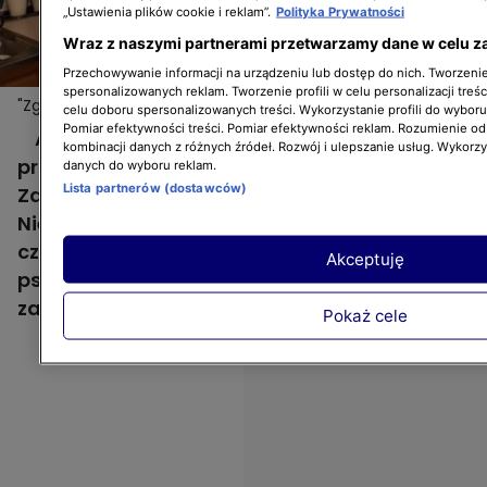
„Ustawienia plików cookie i reklam”.
Polityka Prywatności
Wraz z naszymi partnerami przetwarzamy dane w celu z
Przechowywanie informacji na urządzeniu lub dostęp do nich. Tworzenie 
spersonalizowanych reklam. Tworzenie profili w celu personalizacji treśc
"Zgłoś remont": Sówki wzywają Krzyśka do swojego gniazdka
celu doboru spersonalizowanych treści. Wykorzystanie profili do wybor
Pomiar efektywności treści. Pomiar efektywności reklam. Rozumienie odb
Ania i Czarek z dziećmi kilka lat temu
kombinacji danych z różnych źródeł. Rozwój i ulepszanie usług. Wykorz
przeprowadzili się z mieszkania do domu.
danych do wyboru reklam.
Lista partnerów (dostawców)
Zabrali ze sobą meble - także do kuchni.
Niestety, zabudowa nie wytrzymała próby
czasu i coraz częściej w tej kuchni coś się
Akceptuję
psuje. Rodzina prosi o pomoc w jej
zaprojektowaniu Krzysztofa Mirucia!
Pokaż cele