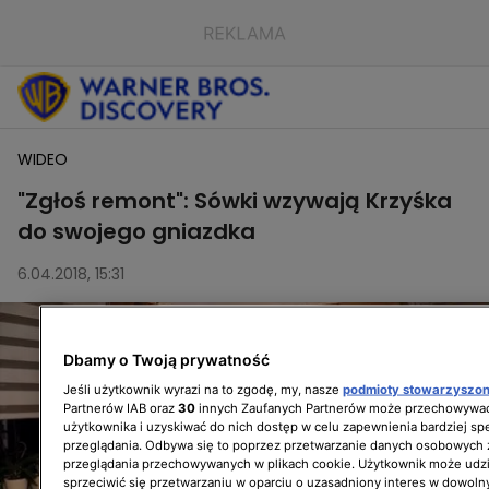
WIDEO
"Zgłoś remont": Sówki wzywają Krzyśka
do swojego gniazdka
6.04.2018, 15:31
Dbamy o Twoją prywatność
Jeśli użytkownik wyrazi na to zgodę, my, nasze
podmioty stowarzyszo
Partnerów IAB oraz
30
innych Zaufanych Partnerów może przechowywać
użytkownika i uzyskiwać do nich dostęp w celu zapewnienia bardziej 
przeglądania. Odbywa się to poprzez przetwarzanie danych osobowych
przeglądania przechowywanych w plikach cookie. Użytkownik może udzi
sprzeciwić się przetwarzaniu w oparciu o uzasadniony interes w dowoln