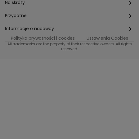
Na skróty
Etyka
Przydatne
Supplier Diversity
Biuro Prasowe
Informacje o nadawcy
Polityka prywatności i cookies
Ustawienia Cookies
Polityka podatkowa
Biuro Reklamy
Informacje o nadawcy programu METRO
All trademarks are the property of their respective owners. All rights
reserved.
Procurement
Fundacja TVN
Informacje o nadawcy programu iTvn
Równość szans w zatrudnieniu
Kariera
Informacje o nadawcy programu iTvn Extra
Modern Slavery Statement
Distribution
Informacje o nadawcy programu iTvn West
Jak odbierać
Informacje o nadawcy programu HGTV